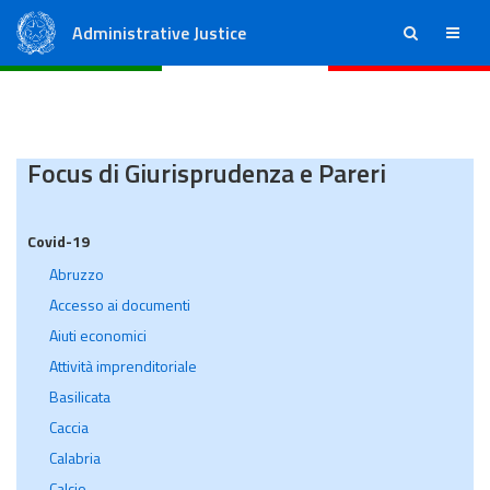
Administrative Justice
ricerca
menu
State Council
Regional Administrative Courts
Focus di Giurisprudenza e Pareri
Covid-19
Abruzzo
Accesso ai documenti
Aiuti economici
Attività imprenditoriale
Basilicata
Caccia
Calabria
Calcio