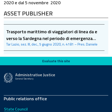
2020 e dal 5 novembre 2020
ASSET PUBLISHER
Trasporto marittimo di viaggiatori di linea da e
verso la Sardegna nel periodo di emergenza
Tar Lazio, sez. III, dec., 5 giugno 2020, n. 4181 – Pres. Daniele
Covid-19
Evaluate this site
Evaluate this site
Administrative Justice
General Secretary
Public relations office
State Council