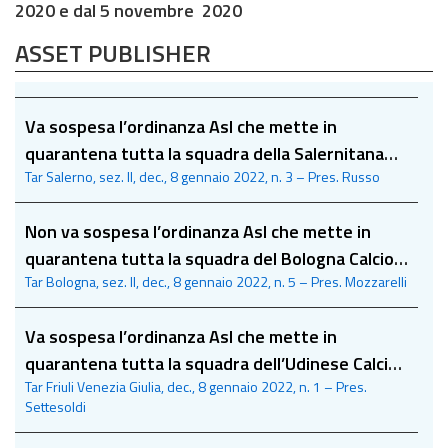
2020 e dal 5 novembre 2020
ASSET PUBLISHER
Va sospesa l’ordinanza Asl che mette in
quarantena tutta la squadra della Salernitana
Tar Salerno, sez. II, dec., 8 gennaio 2022, n. 3 – Pres. Russo
Calcio a fronte di casi di positività
Non va sospesa l’ordinanza Asl che mette in
quarantena tutta la squadra del Bologna Calcio a
Tar Bologna, sez. II, dec., 8 gennaio 2022, n. 5 – Pres. Mozzarelli
fronte di casi di positività
Va sospesa l’ordinanza Asl che mette in
quarantena tutta la squadra dell’Udinese Calcio
Tar Friuli Venezia Giulia, dec., 8 gennaio 2022, n. 1 – Pres.
a fronte di 11 casi di positività
Settesoldi