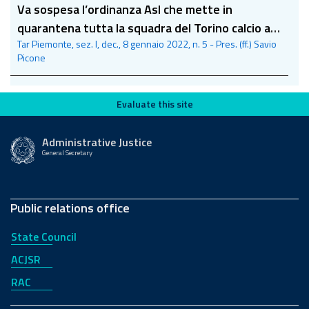
Va sospesa l’ordinanza Asl che mette in
quarantena tutta la squadra del Torino calcio a
Tar Piemonte, sez. I, dec., 8 gennaio 2022, n. 5 - Pres. (ff.) Savio
fronte di otto casi di positività
Picone
Evaluate this site
Evaluate this site
Administrative Justice
General Secretary
Public relations office
State Council
ACJSR
RAC