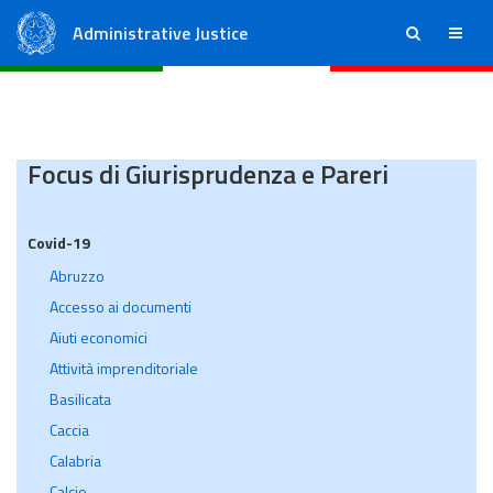
Administrative Justice
ricerca
menu
State Council
Regional Administrative Courts
Focus di Giurisprudenza e Pareri
Covid-19
Abruzzo
Accesso ai documenti
Aiuti economici
Attività imprenditoriale
Basilicata
Caccia
Calabria
Calcio