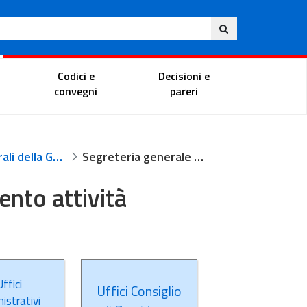
Eng
ite
Magistrate Portal
Codici e
Decisioni e
convegni
pareri
Uffici centrali della Giustizia Amministrativa
Segreteria generale e coordinamento attività
nto attività
ffici
Uffici Consiglio
istrativi