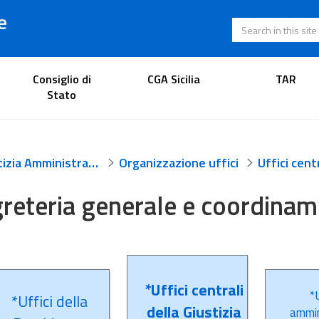
e
Search in this s
Lawyer's portal
Consiglio di
CGA Sicilia
TAR
Stato
Giustizia Amministrativa
Organizzazione uffici
reteria generale e coordiname
*Uffici centrali
*U
*Uffici della
della Giustizia
ammin