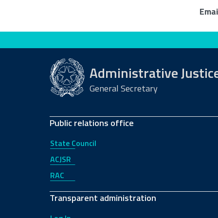
Emai
Evaluate this site
Administrative Justic
General Secretary
Public relations office
State Council
ACJSR
RAC
Transparent administration