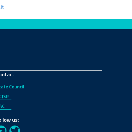
it
ontact
tate Council
CJSR
AC
ollow us: