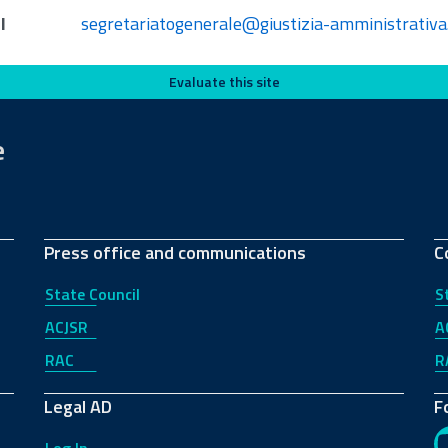
l
segretariatogenerale@giustizia-amministrativa.
Evaluate this site
e
Press office and communications
C
State Council
S
ACJSR
A
RAC
R
Legal AD
F