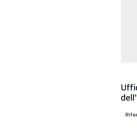
Uffi
dell
Rife