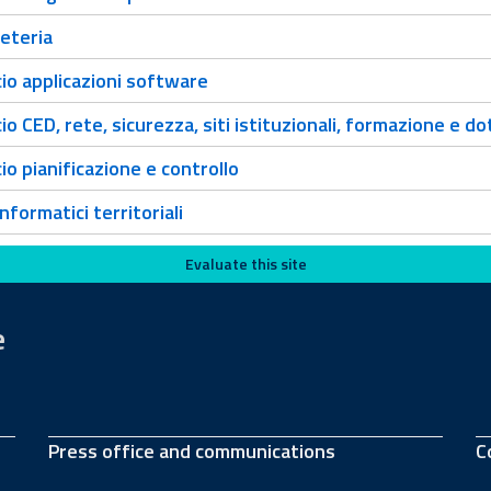
eteria
io applicazioni software
io CED, rete, sicurezza, siti istituzionali, formazione e d
io pianificazione e controllo
informatici territoriali
Evaluate this site
e
Press office and communications
C