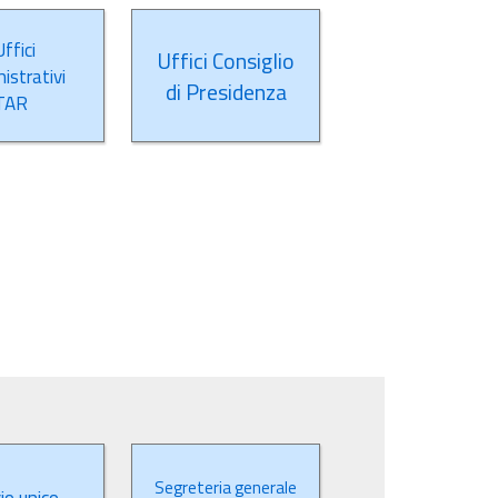
ffici
Uffici Consiglio
istrativi
di Presidenza
TAR
Segreteria generale