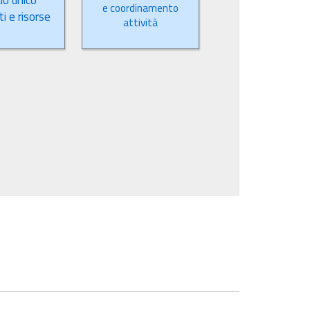
io unico
e coordinamento
i e risorse
attività