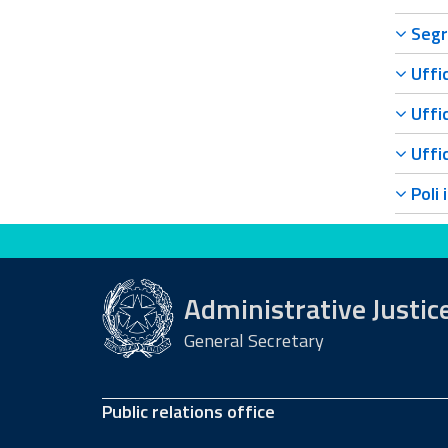
Segr
Uffic
Uffic
Uffic
Poli 
Evaluate this site
Administrative Justic
General Secretary
Public relations office