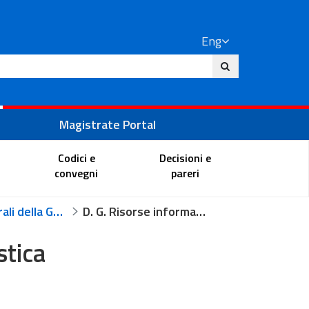
Eng
ite
Magistrate Portal
Codici e
Decisioni e
convegni
pareri
Uffici centrali della Giustizia Amministrativa
D. G. Risorse informatiche e statistica
stica