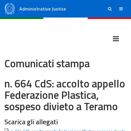
Administrative Justice
ricerca
menu
State Council
Regional Administrative Courts
Comunicati stampa
n. 664 CdS: accolto appello
Federazione Plastica,
sospeso divieto a Teramo
Scarica gli allegati