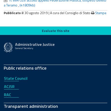
n. 664 CdS: accolto appello Federazione Plastica, sospeso divieto
a Teramo
,
(41809kb)
Pubblicato il
30 agosto 2019 |
A cura del Consiglio di Stato
Stampa
Evaluate this site
Evaluate this site
Administrative Justice
General Secretary
Public relations office
State Council
ACJSR
RAC
Transparent administration