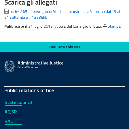
Scarica gli allegati
n. 662 65° Convegno di Studi amministrativi a Varenna dal 19 al
21 settembre
,
(42238kb)
Pubblicato il
31 luglio 2019 |
A cura del Consiglio di Stato
Stampa
Evaluate this site
Evaluate this site
Administrative Justice
General Secretary
Public relations office
State Council
ACJSR
RAC