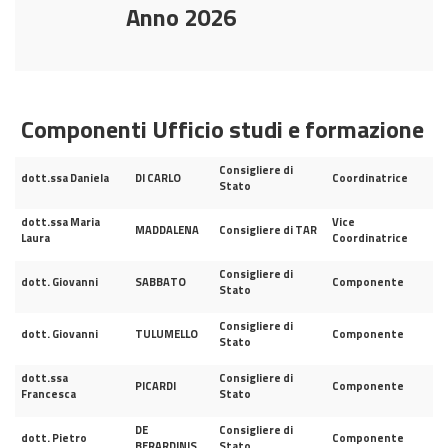
Anno 2026
Componenti Ufficio studi e formazione
Consigliere di
dott.ssa Daniela
DI CARLO
Coordinatrice
Stato
dott.ssa Maria
Vice
MADDALENA
Consigliere di TAR
Laura
Coordinatrice
Consigliere di
dott. Giovanni
SABBATO
Componente
Stato
Consigliere di
dott. Giovanni
TULUMELLO
Componente
Stato
dott.ssa
Consigliere di
PICARDI
Componente
Francesca
Stato
DE
Consigliere di
dott. Pietro
Componente
BERARDINIS
Stato