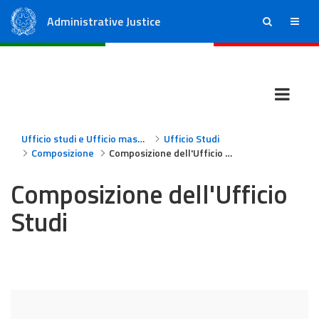
Administrative Justice
ricerca
menu
State Council
Regional Administrative Courts
Ufficio studi e Ufficio massimario
Ufficio Studi
Composizione
Composizione dell'Ufficio Studi
Composizione dell'Ufficio
Studi