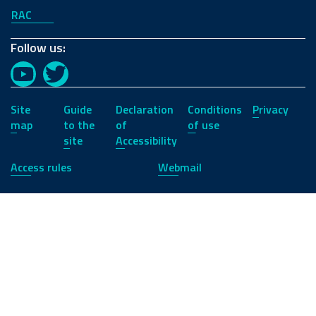
RAC
Follow us:
YouTube
Twitter
Site
Guide
Declaration
Conditions
Privacy
map
to the
of
of use
site
Accessibility
Access rules
Webmail