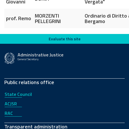
Giovanni
Vergata"
MORZENTI
Ordinario di Diritto
prof. Remo
PELLEGRINI
Bergamo
Evaluate this site
Evaluate this site
Administrative Justice
General Secretary
Public relations office
State Council
ACJSR
RAC
Transparent administration