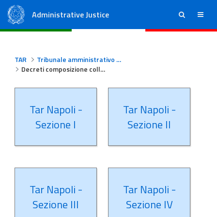
Administrative Justice
ricerca
menu
State Council
Regional Administrative Courts
TAR
Tribunale amministrativo regionale per la Campania - Napoli
Decreti composizione collegi Tar Napoli
Tar Napoli -
Tar Napoli -
Sezione I
Sezione II
Tar Napoli -
Tar Napoli -
Sezione III
Sezione IV