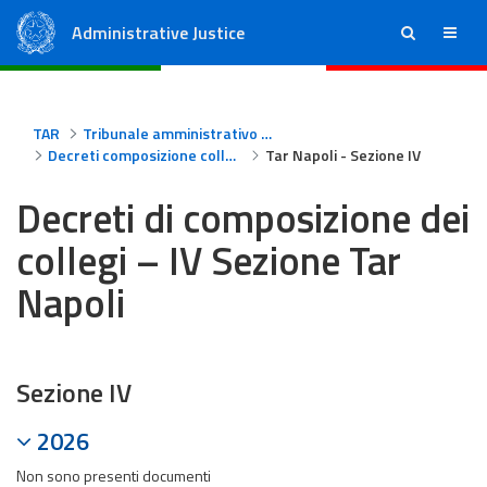
Administrative Justice
ricerca
menu
State Council
Regional Administrative Courts
TAR
Tribunale amministrativo regionale per la Campania - Napoli
Decreti composizione collegi Tar Napoli
Tar Napoli - Sezione IV
Decreti di composizione dei
collegi – IV Sezione Tar
Napoli
Sezione IV
2026
Non sono presenti documenti