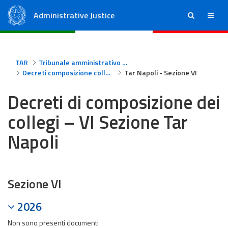
Administrative Justice
ricerca
menu
State Council
Regional Administrative Courts
TAR
Tribunale amministrativo regionale per la Campania - Napoli
Decreti composizione collegi Tar Napoli
Tar Napoli - Sezione VI
Decreti di composizione dei
collegi – VI Sezione Tar
Napoli
Sezione VI
2026
Non sono presenti documenti