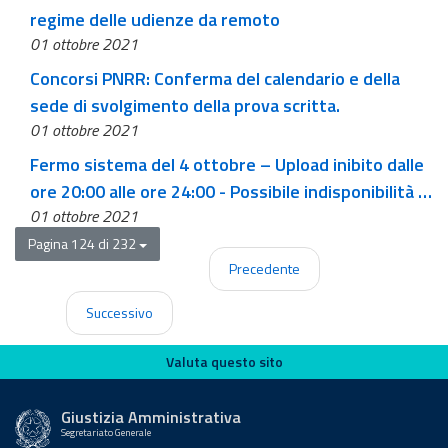
regime delle udienze da remoto
01 ottobre 2021
Concorsi PNRR: Conferma del calendario e della
sede di svolgimento della prova scritta.
01 ottobre 2021
Fermo sistema del 4 ottobre – Upload inibito dalle
ore 20:00 alle ore 24:00 - Possibile indisponibilità di
01 ottobre 2021
accesso del Portale del Cittadino ore 18:00 del 4.10
alle ore 10:00 del 5.10
Pagina 124 di 232
Precedente
Successivo
Valuta questo sito
Valuta questo sito
Giustizia Amministrativa
Segretariato Generale