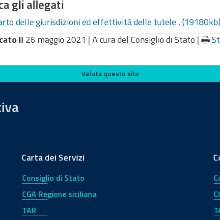
ca gli allegati
rto delle giurisdizioni ed effettività delle tutele
,
(19180kb
cato il
26 maggio 2021 |
A cura del Consiglio di Stato
|
S
Valuta questo sito
tiva
Carta dei Servizi
C
Consiglio di Stato
C
CGA Regione siciliana
C
TAR
T