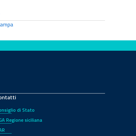
)
tampa
ontatti
onsiglio di Stato
GA Regione siciliana
AR