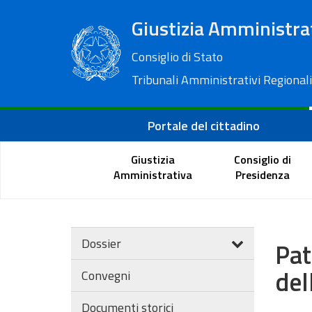
Giustizia Amministra
Consiglio di Stato
Tribunali Amministrativi Regionali
Portale del cittadino
Giustizia
Consiglio di
Amministrativa
Presidenza
Dossier
Pat
del
Convegni
Documenti storici