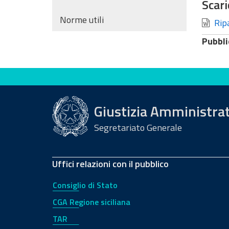
Scari
Norme utili
Ripa
Pubbli
Valuta questo sito
Giustizia Amministra
Segretariato Generale
Uffici relazioni con il pubblico
Consiglio di Stato
CGA Regione siciliana
TAR