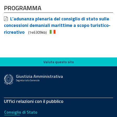
PROGRAMMA
L’adunanza plenaria del consiglio di stato sulle
concessioni demaniali marittime a scopo turistico-
ricreativo
(146309kb)
Valuta questo sito
Valuta questo sito
Giustizia Amministrativa
Segretariato Generale
Uffici relazioni con il pubblico
Consiglio di Stato