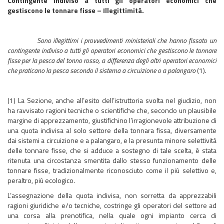
Contingente indiviso a tutti gli operatori economici che
gestiscono le tonnare fisse – Illegittimità.
Sono illegittimi i provvedimenti ministeriali che hanno fissato un
contingente indiviso a tutti gli operatori economici che gestiscono le tonnare
fisse per la pesca del tonno rosso, a differenza degli altri operatori economici
che praticano la pesca secondo il sistema a circuizione o a palangaro
(1).
(1) La Sezione, anche all’esito dell’istruttoria svolta nel giudizio, non
ha ravvisato ragioni tecniche o scientifiche che, secondo un plausibile
margine di apprezzamento, giustifichino l’irragionevole attribuzione di
una quota indivisa al solo settore della tonnara fissa, diversamente
dai sistemi a circuizione e a palangaro, e la presunta minore selettività
delle tonnare fisse, che si adduce a sostegno di tale scelta, è stata
ritenuta una circostanza smentita dallo stesso funzionamento delle
tonnare fisse, tradizionalmente riconosciuto come il più selettivo e,
peraltro, più ecologico.
L’assegnazione della quota indivisa, non sorretta da apprezzabili
ragioni giuridiche e/o tecniche, costringe gli operatori del settore ad
una corsa alla prenotifica, nella quale ogni impianto cerca di