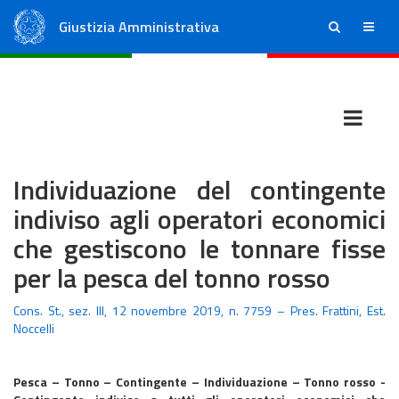
Giustizia Amministrativa
ricerca
menu
Consiglio di Stato
Tribunali Amministrativi Regionali
Individuazione del contingente
indiviso agli operatori economici
che gestiscono le tonnare fisse
per la pesca del tonno rosso
Cons. St., sez. III, 12 novembre 2019, n. 7759 – Pres. Frattini, Est.
Noccelli
Pesca – Tonno – Contingente – Individuazione – Tonno rosso -