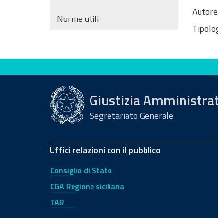
Autore
Norme utili
Tipolog
Valuta questo sito
Giustizia Amministra
Segretariato Generale
Uffici relazioni con il pubblico
Consiglio di Stato
CGA Regione siciliana
TAR