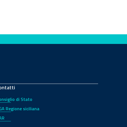
ontatti
onsiglio di Stato
GA Regione siciliana
AR