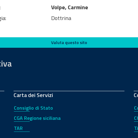
:
Volpe, Carmine
ia:
Dottrina
Valuta questo sito
tiva
Carta dei Servizi
C
Consiglio di Stato
C
CGA Regione siciliana
C
TAR
T