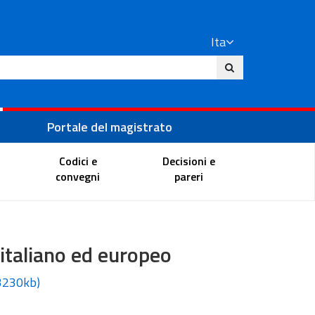
Ita
ito
Portale del magistrato
Codici e
Decisioni e
convegni
pareri
t italiano ed europeo
3230kb)