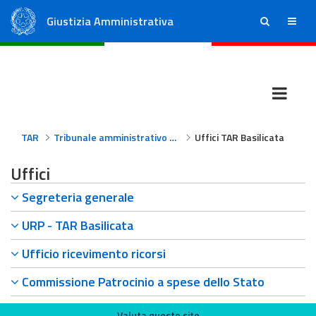
Giustizia Amministrativa
ricerca
menu
Consiglio di Stato
Tribunali Amministrativi Regionali
TAR
Tribunale amministrativo regionale per la Basilicata
Uffici TAR Basilicata
Uffici
Segreteria generale
URP - TAR Basilicata
Ufficio ricevimento ricorsi
Commissione Patrocinio a spese dello Stato
Valuta questo sito
Valuta questo sito