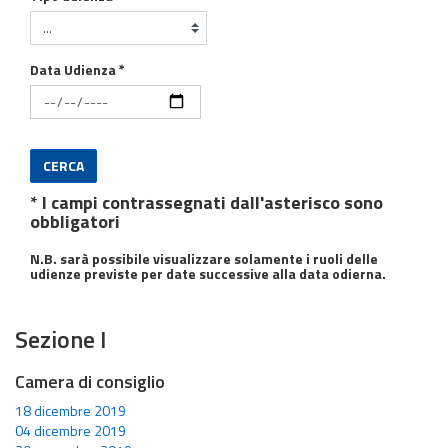
Data Udienza *
CERCA
* I campi contrassegnati dall'asterisco sono
obbligatori
N.B. sarà possibile visualizzare solamente i ruoli delle
udienze previste per date successive alla data odierna.
Sezione I
Camera di consiglio
18 dicembre 2019
04 dicembre 2019