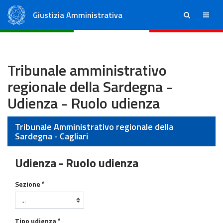
Giustizia Amministrativa
ricerca
menu
Consiglio di Stato
Tribunali Amministrativi Regionali
Tribunale amministrativo
regionale della Sardegna -
Udienza - Ruolo udienza
Tribunale Amministrativo regionale della
Sardegna - Cagliari
Udienza - Ruolo udienza
Ruolo Udienza
Sezione *
Tipo udienza *