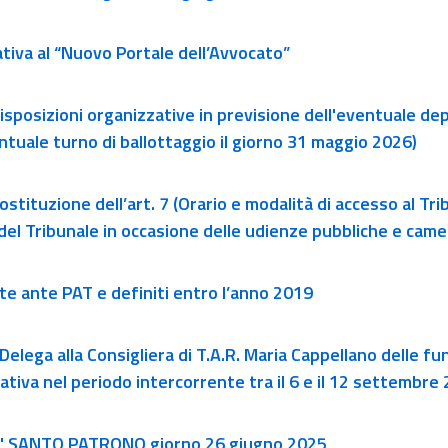
ativa al “Nuovo Portale dell’Avvocato”
isposizioni organizzative in previsione dell'eventuale depo
tuale turno di ballottaggio il giorno 31 maggio 2026)
ostituzione dell’art. 7 (Orario e modalità di accesso al Tr
o del Tribunale in occasione delle udienze pubbliche e camer
i uffici”
rte ante PAT e definiti entro l’anno 2019
Delega alla Consigliera di T.A.R. Maria Cappellano delle fu
ativa nel periodo intercorrente tra il 6 e il 12 settembre
A' SANTO PATRONO giorno 26 giugno 2025