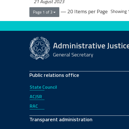
21 August 2023
— 20 Items per Page
Showing 1
Page 1 of 3
Evaluate this site
Administrative Justic
General Secretary
Public relations office
State Council
ACJSR
RAC
Transparent administration