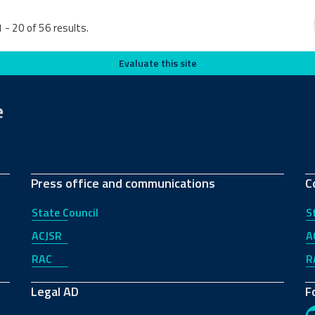
 - 20 of 56 results.
Evaluate this site
e
Press office and communications
C
State Council
S
ACJSR
A
RAC
R
Legal AD
F