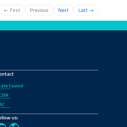
← First
Previous
Next
Last →
ontact
tate Council
CJSR
AC
ollow us: