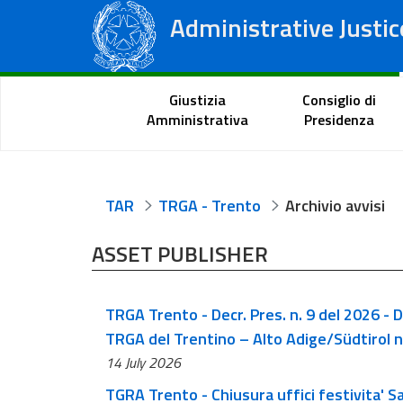
Administrative Justic
State Council
Regional Administrative Courts
Citizen Portal
Giustizia
Consiglio di
Amministrativa
Presidenza
TAR
TRGA - Trento
Archivio avvisi
ASSET PUBLISHER
TRGA Trento - Decr. Pres. n. 9 del 2026 - D
TRGA del Trentino – Alto Adige/Südtirol nel
14 July 2026
TGRA Trento - Chiusura uffici festivita' 