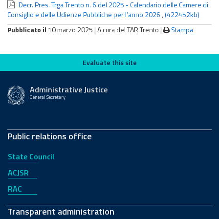
Decr. Pres. Trga Trento n. 6 del 2025 - Calendario delle Camere di
Consiglio e delle Udienze Pubbliche per l’anno 2026
,
(422452kb)
Pubblicato il
10 marzo 2025 |
A cura del TAR Trento
|
Stampa
Evaluate this site
Evaluate this site
Administrative Justice
General Secretary
Public relations office
State Council
ACJSR
RAC
Transparent administration