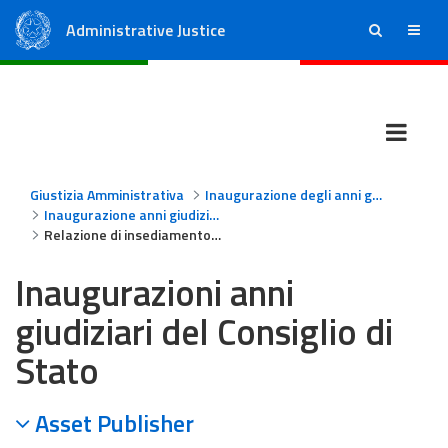
Administrative Justice
ricerca
menu
State Council
Regional Administrative Courts
Giustizia Amministrativa
Inaugurazione degli anni giudiziari
Inaugurazione anni giudiziari - Consiglio di Stato
Relazione di insediamento del Presidente del Consiglio di Stato, Avv. Luigi Maruotti, e relazione sulla attività della Giustizia amministrativa
Inaugurazioni anni
giudiziari del Consiglio di
Stato
Asset Publisher