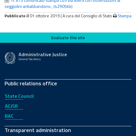
n. 673 comunicato stampa CdS via libera con osservazioni ai
seggiolini antiabbandono
,
(42905kb)
Pubblicato il
01 ottobre 2019 |
A cura del Consiglio di Stato
Stampa
Evaluate this site
Evaluate this site
Administrative Justice
General Secretary
Public relations office
State Council
ACJSR
RAC
Transparent administration