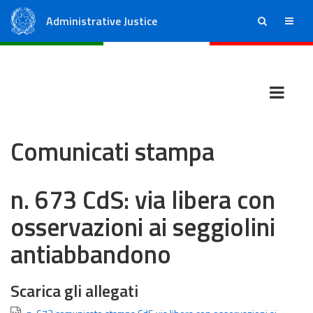
Administrative Justice
ricerca
menu
State Council
Regional Administrative Courts
Comunicati stampa
n. 673 CdS: via libera con
osservazioni ai seggiolini
antiabbandono
Scarica gli allegati