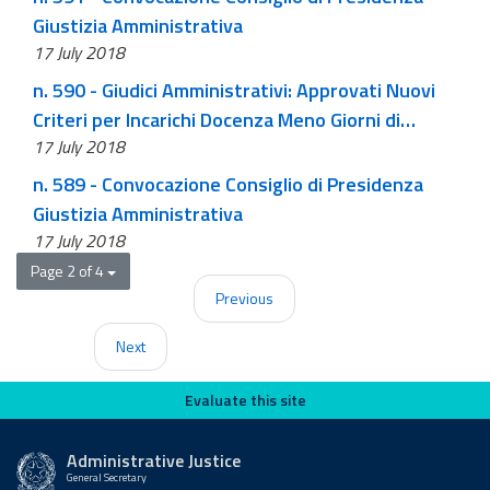
Giustizia Amministrativa
17 July 2018
n. 590 - Giudici Amministrativi: Approvati Nuovi
Criteri per Incarichi Docenza Meno Giorni di
17 July 2018
Insegnamento, Tetto ai Compensi e Divieto
Docenze in Corsi Preparazione Esame TAR e
n. 589 - Convocazione Consiglio di Presidenza
Consiglio di Stato
Giustizia Amministrativa
17 July 2018
Page 2 of 4
Previous
Next
Evaluate this site
Evaluate this site
Administrative Justice
General Secretary