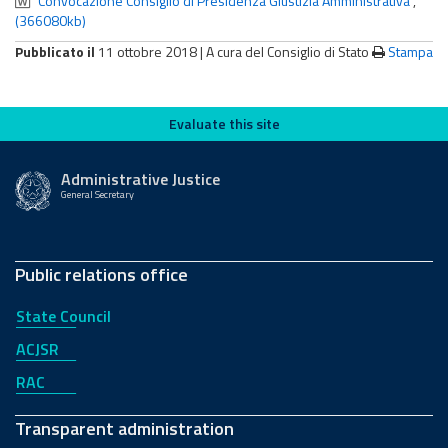
Convocazione Consiglio di Presidenza Giustizia Amministrativa
,
(366080kb)
Pubblicato il
11 ottobre 2018 |
A cura del Consiglio di Stato
Stampa
Evaluate this site
Evaluate this site
Administrative Justice
General Secretary
Public relations office
State Council
ACJSR
RAC
Transparent administration