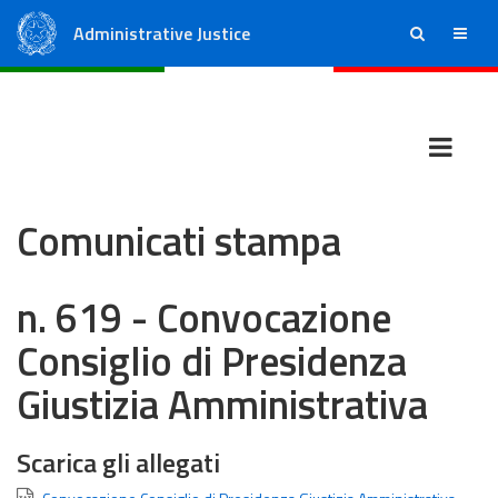
Administrative Justice
ricerca
menu
State Council
Regional Administrative Courts
Comunicati stampa
n. 619 - Convocazione
Consiglio di Presidenza
Giustizia Amministrativa
Scarica gli allegati