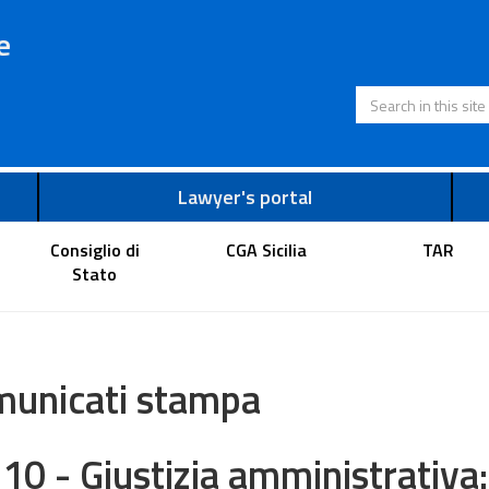
e
Search in this s
Lawyer's portal
Consiglio di
CGA Sicilia
TAR
Stato
unicati stampa
610 - Giustizia amministrativ