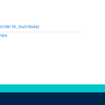
 03/08/18
,
(349184kb)
mpa