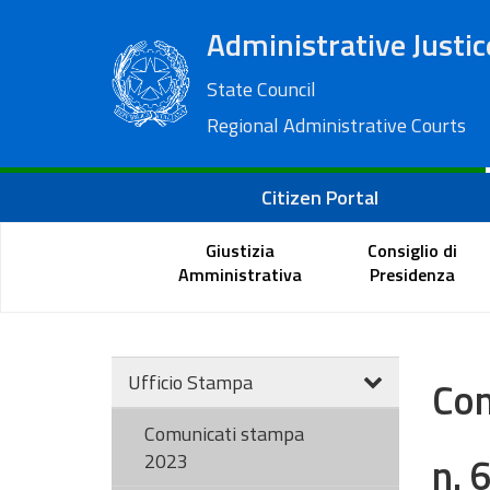
Administrative Justic
State Council
Regional Administrative Courts
Citizen Portal
Giustizia
Consiglio di
Amministrativa
Presidenza
Ufficio Stampa
Com
Comunicati stampa
n. 
2023