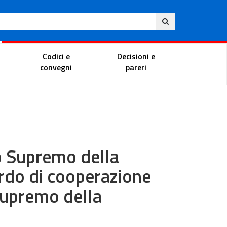
Eng
ite
Magistrate Portal
Codici e
Decisioni e
convegni
pareri
o Supremo della
rdo di cooperazione
Supremo della