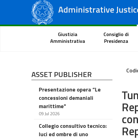
Administrative Justic
State Council
Regional Administrative Courts
Citizen Portal
Giustizia
Consiglio di
Amministrativa
Presidenza
Codi
ASSET PUBLISHER
Presentazione opera “Le
Tun
concessioni demaniali
Rep
marittime"
09 Jul 2026
con
Collegio consultivo tecnico:
Rep
luci ed ombre di uno