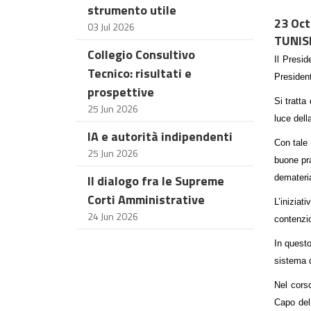
strumento utile
23 Oct
03 Jul 2026
TUNIS
Collegio Consultivo
Il Presid
Tecnico: risultati e
Presiden
prospettive
Si tratta
25 Jun 2026
luce dell
IA e autorità indipendenti
Con tale 
25 Jun 2026
buone pra
Il dialogo fra le Supreme
demateri
Corti Amministrative
L’iniziat
24 Jun 2026
contenzio
In questo
sistema 
Nel corso
Capo del