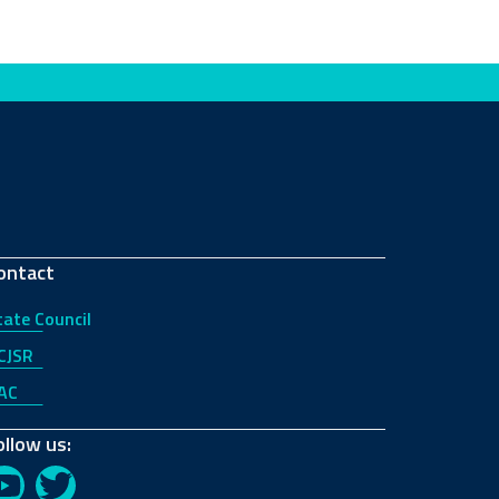
ontact
tate Council
CJSR
AC
ollow us:
YouTube
Twitter