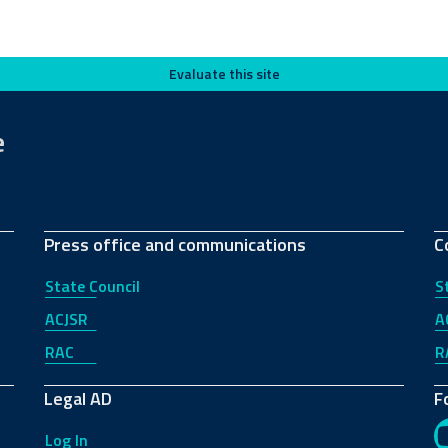
Evaluate this site
e
Press office and communications
C
State Council
S
ACJSR
A
RAC
R
Legal AD
F
Log In