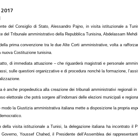
 2017
I
ente del Consiglio di Stato, Alessandro Pajno, in visita istituzionale a Tun
te del Tribunale amministrativo della Repubblica Tunisina, Abdelassam Mehdi 
 della prima convenzione tra le due Alte Corti amministrative, volta a rafforzar
a nuova Costituzione tunisina.
atto, di immediata attuazione – che riguarderà magistrati e personale amminis
ssi, sulle questioni organizzative e di procedura nonché la formazione, l’assi
alizzazione.
iva è anche propedeutica alla creazione dei tribunali amministrativi regionali i
so elettorale che potrà sorgere all’indomani delle elezioni municipali e region
 modo la Giustizia amministrativa italiana mette a disposizione la propria espe
democratico.
 della visita istituzionale a Tunisi, la delegazione italiana ha incontrato il
 Governo, Youssef Chahed, il Presidente dell’Assemblea dei rappresentanti