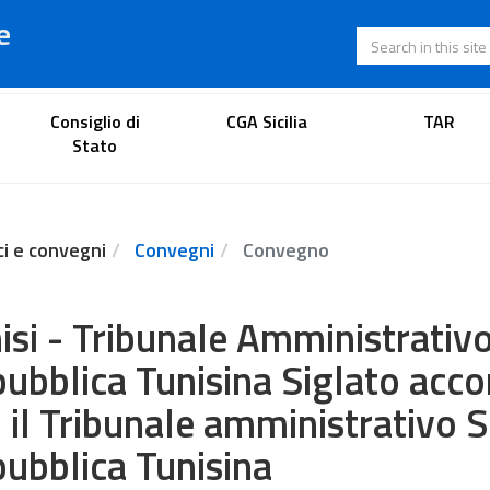
e
Search in this s
Lawyer's portal
Consiglio di
CGA Sicilia
TAR
Stato
ci e convegni
Convegni
Convegno
isi - Tribunale Amministrativ
ubblica Tunisina Siglato acco
 il Tribunale amministrativo 
ubblica Tunisina