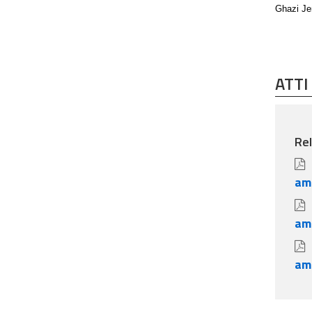
Ghazi Jer
ATTI
Rel
amm
amm
amm