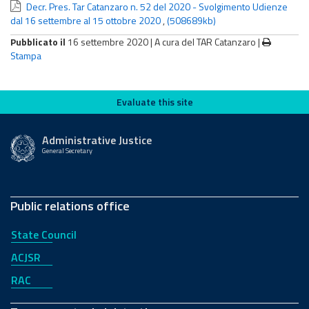
Decr. Pres. Tar Catanzaro n. 52 del 2020 - Svolgimento Udienze
dal 16 settembre al 15 ottobre 2020
,
(508689kb)
Pubblicato il
16 settembre 2020 |
A cura del TAR Catanzaro
|
Stampa
Evaluate this site
Evaluate this site
Administrative Justice
General Secretary
Public relations office
State Council
ACJSR
RAC