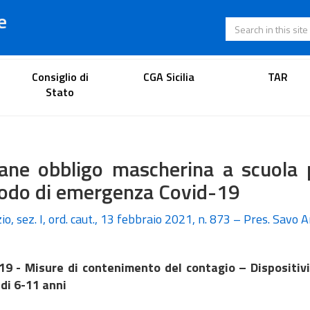
e
Search in this s
Lawyer's portal
Consiglio di
CGA Sicilia
TAR
Stato
ane obbligo mascherina a scuola 
iodo di emergenza Covid-19
io, sez. I, ord. caut., 13 febbraio 2021, n. 873 – Pres. Savo
19 - Misure di contenimento del contagio – Dispositivi
 di 6-11 anni