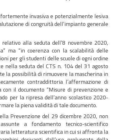
no fortemente invasiva e potenzialmente lesiva
valutazione di congruità dell’impianto generale
 relativo alla seduta dell’8 novembre 2020,
a” ma “in coerenza con la scalabilità delle
ni per gli studenti delle scuole di ogni ordine
te nella seduta del CTS n. 104 del 31 agosto
 la possibilità di rimuovere la mascherina in
secamente contraddittoria l’affermazione di
ia con il documento “Misure di prevenzione e
ado per la ripresa dell’anno scolastico 2020-
rmare la piena validità di tale documento.
 della Prevenzione del 29 dicembre 2020, non
assunte a fondamento tecnico-scientifico
ria letteratura scientifica in cui si affronta la
 bambini derivanti dall’uso prolungato della