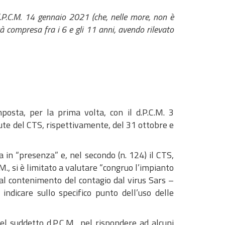
.P.C.M. 14 gennaio 2021 (che, nelle more, non è
à compresa fra i 6 e gli 11 anni, avendo rilevato
osta, per la prima volta, con il d.P.C.M. 3
ute del CTS, rispettivamente, del 31 ottobre e
a in “presenza” e, nel secondo (n. 124) il CTS,
., si è limitato a valutare “congruo l’impianto
 al contenimento del contagio dal virus Sars –
indicare sullo specifico punto dell’uso delle
l suddetto d.P.C.M., nel rispondere ad alcuni