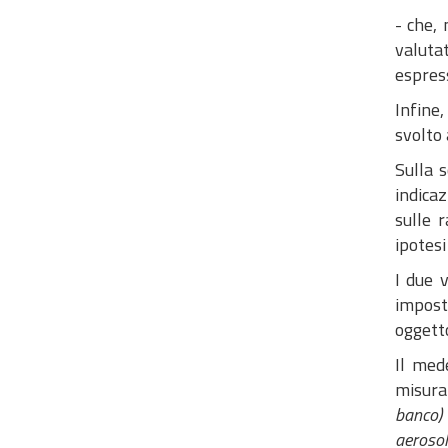
- che,
valuta
espress
Infine
svolto
Sulla 
indicaz
sulle 
ipotesi
I due 
impost
oggetto
Il med
misura
banco) 
aerosol