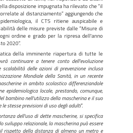
della disposizione impugnata ha rilevato che “il
 correlate al distanziamento” aggiungendo che
idemiologica, il CTS ritiene auspicabile e
bilità delle misure previste dalle “Misure di
ogni ordine e grado per la ripresa dell'anno
sto 2020”.
tica della imminente riapertura di tutte le
 dovrà continuare a tenere conto dell'evoluzione
calabilità delle azioni di prevenzione inclusa
nizzazione Mondiale della Sanità, in un recente
mascherine in ambito scolastico differenziandole
one epidemiologica locale, prestando, comunque,
el bambino nell'utilizzo della mascherina e il suo
 le stesse previsioni di uso degli adulti
”.
tanza dell'uso di dette mascherine, si specifica
 lo sviluppo relazionale, la mascherina può essere
 il rispetto della distanza di almeno un metro e