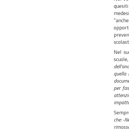
quesiti
medesi
“anche
opport
preven
scolas
Nel su
scuole,
dell'an
quella 
documen
per fas
attenzi
impatto
Sempre
che: -N
rimossa