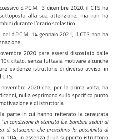
uccessivo d.P.C.M. 3 dicembre 2020, il CTS ha
 sottoposta alla sua attenzione, ma non ha
bini durante l’orario scolastico.
o nel d.P.C.M. 14 gennaio 2021, il CTS non ha
ugnazione;
3 novembre 2020 pare essersi discostato dalle
. 104 citato, senza tuttavia motivare alcunchè
re evidenze istruttorie di diverso avviso, in
el CTS.
 3 novembre 2020 che, per la prima volta, ha
icenni, nulla esprimono sullo specifico punto
motivazione e di istruttoria.
lla parte in cui hanno reiterato la censurata
 “
in condizione di staticità (i.e. bambini seduti al
a di situazioni che prevedano la possibilità di
 n. 104, in assenza di un supporto istruttorio