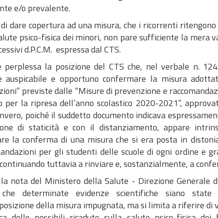
ente e/o prevalente.
 di dare copertura ad una misura, che i ricorrenti ritengo
alute psico-fisica dei minori, non pare sufficiente la mera 
cessivi d.P.C.M. espressa dal CTS.
 perplessa la posizione del CTS che, nel verbale n. 124
ne auspicabile e opportuno confermare la misura adottat
ioni” previste dalle “Misure di prevenzione e raccomandazio
o per la ripresa dell’anno scolastico 2020-2021”, approva
Invero, poiché il suddetto documento indicava espressamente
ione di staticità e con il distanziamento, appare intrin
are la conferma di una misura che si era posta in diston
andazioni per gli studenti delle scuole di ogni ordine e gr
continuando tuttavia a rinviare e, sostanzialmente, a confe
, la nota del Ministero della Salute - Direzione Generale
 che determinate evidenze scientifiche siano state 
posizione della misura impugnata, ma si limita a riferire di va
ca delle possibili ricadute sulla salute psico-fisica dei