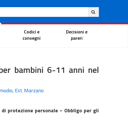
Eng
ite
Magistrate Portal
Codici e
Decisioni e
convegni
pareri
per bambini 6-11 anni nel
 Amodio, Est. Marzano
 di protezione personale – Obbligo per gli