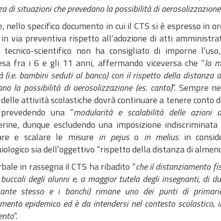
za di situazioni che prevedano la possibilità di aerosolizzazione 
 nello specifico documento in cui il CTS si è espresso in o
 in via preventiva rispetto all’adozione di atti amministra
 tecnico-scientifico non ha consigliato di imporne l’uso
sa fra i 6 e gli 11 anni, affermando viceversa che “
la m
tà (i.e. bambini seduti al banco) con il rispetto della distanza
no la possibilità di aerosolizzazione (es. canto)
”. Sempre ne
 delle attività scolastiche dovrà continuare a tenere conto
 prevedendo una “
modularità e scalabilità delle azioni 
rine, dunque escludendo una imposizione indiscriminata
are e scalare le misure
in pejus
o
in melius
in conside
ologico sia dell’oggettivo “rispetto della distanza di almen
bale in rassegna il CTS ha ribadito “
che il distanziamento fi
 buccali degli alunni e, a maggior tutela degli insegnanti, di d
gnante stesso e i banchi) rimane uno dei punti di primari
mento epidemico ed è da intendersi nel contesto scolastico, in
ento
”.