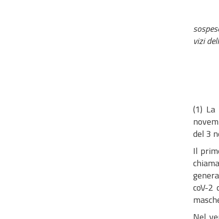
sospeso
vizi del
(1) La
novembr
del 3 
Il prim
chiamat
general
coV-2 
masche
Nel ve