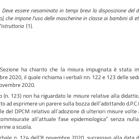
Deve essere riesaminata in tempi brevi la disposizione del d
), che impone l'uso delle mascherine in classe ai bambini di et
l'istruttoria
(1).
 Sezione ha chiarito che la misura impugnata è stata imp
e 2020, il quale richiama i verbali nn. 122 e 123 delle sed
novembre 2020.
o (n. 123) non ha riguardato le misure relative alla didattic
o ad esprimere un parere sulla bozza dell’adottando d.P.C.M
e del DPCM relativo all’adozione di ulteriori misure volte
commisurate all’attuale fase epidemiologica” senza nulla 
rine a scuola.
rbale n. 124 dell’8 novembre 2020, successivo alla data de