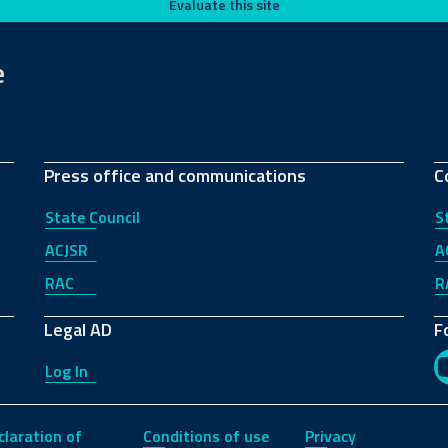
Evaluate this site
e
Press office and communications
C
State Council
S
ACJSR
A
RAC
R
Legal AD
F
Log In
claration of
Conditions of use
Privacy