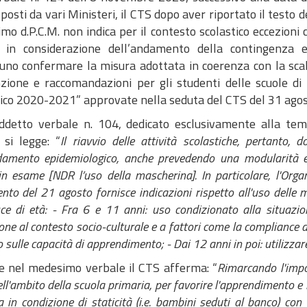
 posti da vari Ministeri, il CTS dopo aver riportato il testo 
mo d.P.C.M. non indica per il contesto scolastico eccezioni
 in considerazione dell’andamento della contingenza ep
uno confermare la misura adottata in coerenza con la scala
zione e raccomandazioni per gli studenti delle scuole di 
tico 2020-2021” approvate nella seduta del CTS del 31 ago
ddetto verbale n. 104, dedicato esclusivamente alla tema
 si legge: “
Il riavvio delle attività scolastiche, pertanto,
damento epidemiologico, anche prevedendo una modularità e s
in esame [NDR l’uso della mascherina]. In particolare, l'Orga
to del 21 agosto fornisce indicazioni rispetto all'uso delle 
ce di età: - Fra 6 e 11 anni: uso condizionato alla situazi
one al contesto socio-culturale e a fattori come la compliance d
 sulle capacità di apprendimento; - Dai 12 anni in poi: utilizzare
 nel medesimo verbale il CTS afferma: “
Rimarcando l'impor
ell'ambito della scuola primaria, per favorire l'apprendimento e
 in condizione di staticità (i.e. bambini seduti al banco) con