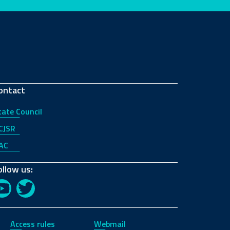
ontact
tate Council
CJSR
AC
ollow us:
YouTube
Twitter
Access rules
Webmail