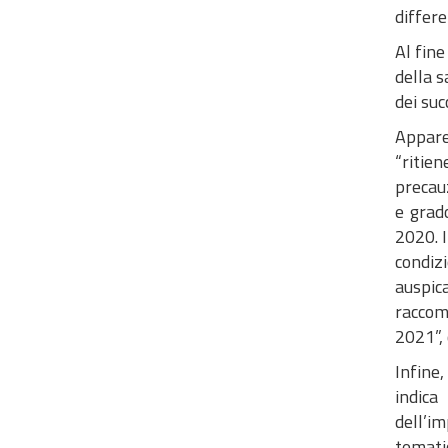
differ
Al fine
della s
dei suc
Appare
“ritie
precauz
e grad
2020. 
condiz
auspic
raccom
2021”, 
Infine
indica
dell’im
temati