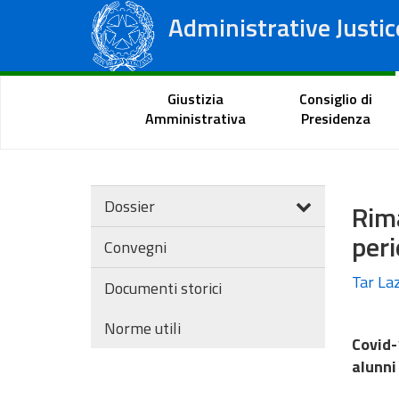
Administrative Justic
State Council
Regional Administrative Courts
Citizen Portal
Giustizia
Consiglio di
Amministrativa
Presidenza
Dossier
Rim
per
Convegni
Tar Laz
Documenti storici
Norme utili
Covid-
alunni