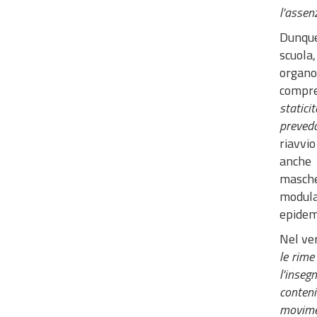
l'assen
Dunque,
scuola,
organo
compre
statici
preveda
riavvio
anche
masche
modul
epidemi
Nel ver
le rime
l'inse
conteni
movim