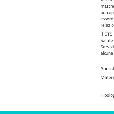
mascher
percep
essere
relazio
Il CTS
Salute
Serviz
alcuna 
Anno d
Materi
Tipolog