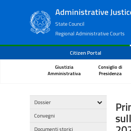
Administrative Justic
State Council
Regional Administrative Courts
Citizen Portal
Giustizia
Consiglio di
Amministrativa
Presidenza
Dossier
Pri
sul
Convegni
202
Documenti storici