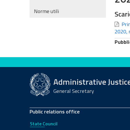
Norme utili
Scari
Prim
2020, 
Pubbli
Evaluate this site
Administrative Justic
General Secretary
Public relations office
State Council