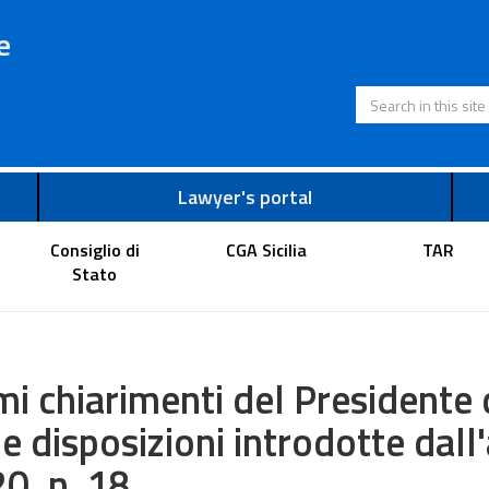
e
Search in this s
Lawyer's portal
Consiglio di
CGA Sicilia
TAR
Stato
mi chiarimenti del Presidente 
le disposizioni introdotte dall'
0, n. 18