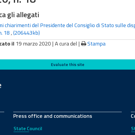
ca gli allegati
i chiarimenti del Presidente del Consiglio di Stato sulle disp
n. 18
,
(206443kb)
cato il
19 marzo 2020 |
A cura del
|
Stampa
Evaluate this site
e
Press office and communications
C
State Council
S