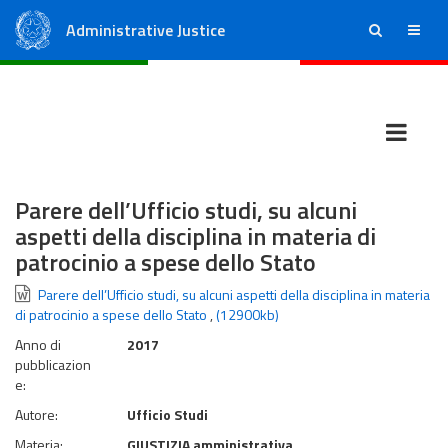
Administrative Justice
ricerca
menu
State Council
Regional Administrative Courts
Parere dell’Ufficio studi, su alcuni
aspetti della disciplina in materia di
patrocinio a spese dello Stato
Parere dell’Ufficio studi, su alcuni aspetti della disciplina in materia
di patrocinio a spese dello Stato
,
(12900kb)
Anno di
2017
pubblicazion
e:
Autore:
Ufficio Studi
Materia:
GIUSTIZIA amministrativa