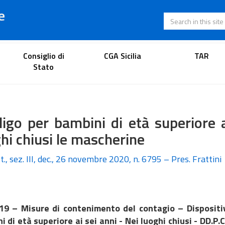
e
Search in this s
Lawyer's portal
Consiglio di
CGA Sicilia
TAR
Stato
igo per bambini di età superiore a
hi chiusi le mascherine
t., sez. III, dec., 26 novembre 2020, n. 6795 – Pres. Frattini
19 – Misure di contenimento del contagio – Dispositiv
i di età superiore ai sei anni - Nei luoghi chiusi - DD.