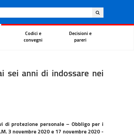
Eng
ite
Magistrate Portal
Codici e
Decisioni e
convegni
pareri
i sei anni di indossare nei
i di protezione personale – Obbligo per i
P.C.M. 3 novembre 2020 e 17 novembre 2020 -