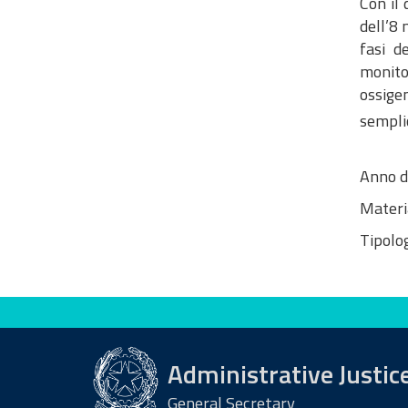
​​​​​​C
dell’8 
fasi d
monitor
ossige
sempli
Anno d
Materi
Tipolog
Evaluate this site
Administrative Justic
General Secretary