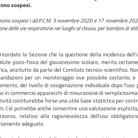
nno sospesi.
o sospesi i dd.P.C.M. 3 novembre 2020 e 17 novembre 2020 co
one delle vie respiratorie nei luoghi al chiuso, per bambini di età
ricordato la Sezione che la questione della incidenza dell
salute psico-fisica del giovanissimo scolaro, merita certam
fica, anzitutto da parte del Comitato tecnico-scientifico. Non
andazioni per un monitoraggio ove possibile costante, e 
amento, del livello di ossigenazione individuale dopo l'uso
o in commercio apparecchi di misurazione di semplicissima 
tività costituirebbe forse una utile base statistica per contr
i. Ciò potrebbe anche consentire una valutazione esplicita, d
 ricorso, relativo alla ragionevolezza dell'uso obbligat
ziamento adeguato.