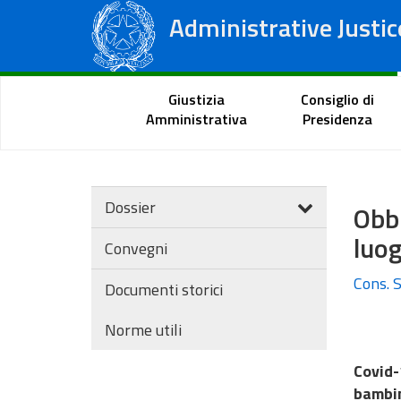
Administrative Justic
State Council
Regional Administrative Courts
Citizen Portal
Giustizia
Consiglio di
Amministrativa
Presidenza
Dossier
Obbl
luog
Convegni
Cons. S
Documenti storici
Norme utili
Covid-
bambin