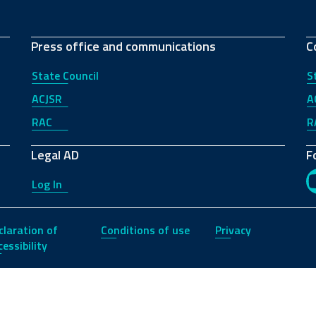
Press office and communications
C
State Council
S
ACJSR
A
RAC
R
Legal AD
F
Log In
claration of
Conditions of use
Privacy
essibility