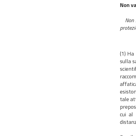
Non va
Non son
protezi
(1) Ha 
sulla 
scienti
raccom
affatic
esiston
tale at
prepost
cui al
distan