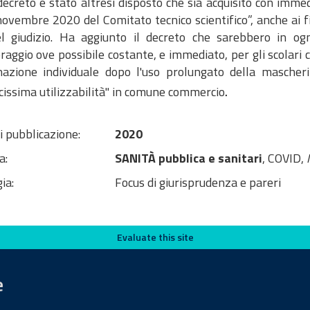
on il decreto è stato altresì disposto che sia acquisito con imm
novembre 2020 del Comitato tecnico scientifico”, anche ai f
el giudizio. Ha aggiunto il decreto che sarebbero in o
aggio ove possibile costante, e immediato, per gli scolari c
nazione individuale dopo l'uso prolungato della mascheri
.
cissima utilizzabilità" in comune commercio
i pubblicazione:
2020
a:
SANITÀ pubblica e sanitari
, COVID,
ia:
Focus di giurisprudenza e pareri
Evaluate this site
e