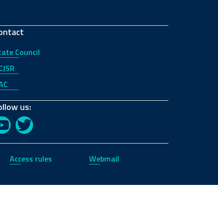
ontact
tate Council
CJSR
AC
ollow us:
YouTube
Twitter
Access rules
Webmail