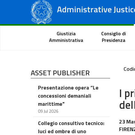
Administrative Justic
State Council
Regional Administrative Courts
Citizen Portal
Giustizia
Consiglio di
Amministrativa
Presidenza
Codi
ASSET PUBLISHER
Presentazione opera “Le
I p
concessioni demaniali
del
marittime"
09 Jul 2026
23 Ma
Collegio consultivo tecnico:
FIREN
luci ed ombre di uno