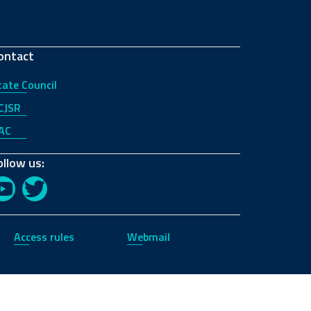
ontact
tate Council
CJSR
AC
ollow us:
YouTube
Twitter
Access rules
Webmail