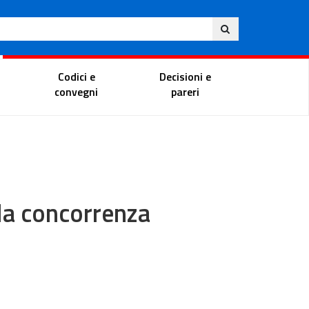
Eng
ite
Magistrate Portal
Codici e
Decisioni e
convegni
pareri
ella concorrenza