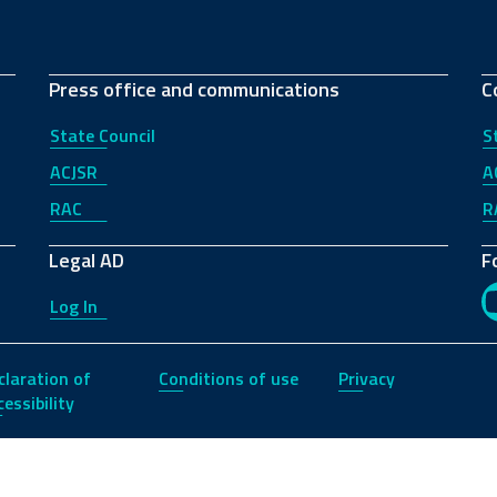
Press office and communications
C
State Council
S
ACJSR
A
RAC
R
Legal AD
F
Log In
claration of
Conditions of use
Privacy
essibility