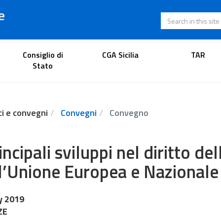
e
Search in this s
Lawyer's portal
Consiglio di
CGA Sicilia
TAR
Stato
ci e convegni
Convegni
Convegno
rincipali sviluppi nel diritto d
l’Unione Europea e Nazionale
y 2019
ZE