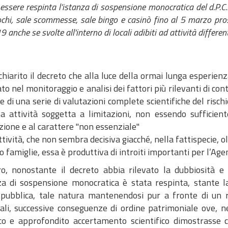
essere respinta l’istanza di sospensione monocratica del d.P.C.
ochi, sale scommesse, sale bingo e casinò fino al 5 marzo pr
 anche se svolte all'interno di locali adibiti ad attività differen
chiarito il decreto che alla luce della ormai lunga esperien
o nel monitoraggio e analisi dei fattori più rilevanti di co
ce di una serie di valutazioni complete scientifiche del rischi
na attività soggetta a limitazioni, non essendo sufficient
ione e al carattere "non essenziale"
ttività, che non sembra decisiva giacché, nella fattispecie, o
ro famiglie, essa è produttiva di introiti importanti per l’Ag
ro, nonostante il decreto abbia rilevato la dubbiosità e 
nza di sospensione monocratica è stata respinta, stante l
 pubblica, tale natura mantenendosi pur a fronte di un r
ali, successive conseguenze di ordine patrimoniale ove, nel
ico e approfondito accertamento scientifico dimostrasse c