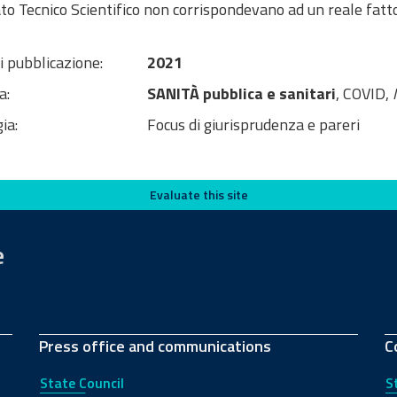
o Tecnico Scientifico non corrispondevano ad un reale fattore di 
i pubblicazione:
2021
a:
SANITÀ pubblica e sanitari
, COVID,
ia:
Focus di giurisprudenza e pareri
Evaluate this site
e
Press office and communications
C
State Council
S