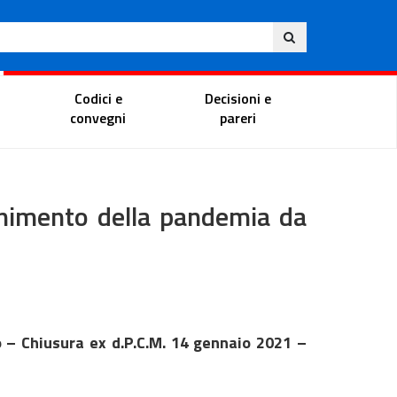
Eng
ite
Magistrate Portal
Codici e
Decisioni e
convegni
pareri
enimento della pandemia da
 – Chiusura ex d.P.C.M. 14 gennaio 2021 –