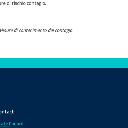
rischio contagio.​​​​​​​
Misure di contenimento del contagio
ontact
tate Council