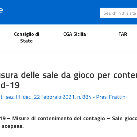
e
Search in this s
Lawyer's portal
Consiglio di
CGA Sicilia
TAR
Stato
usura delle sale da gioco per cont
id-19
t., sez. III, dec., 22 febbraio 2021, n. 884 - Pres. Frattini
19 – Misure di contenimento del contagio – Sale gioco
a sospesa.