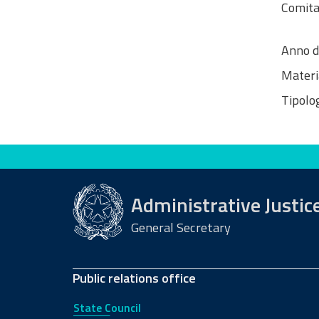
Comitat
Anno d
Materi
Tipolog
Evaluate this site
Administrative Justic
General Secretary
Public relations office
State Council