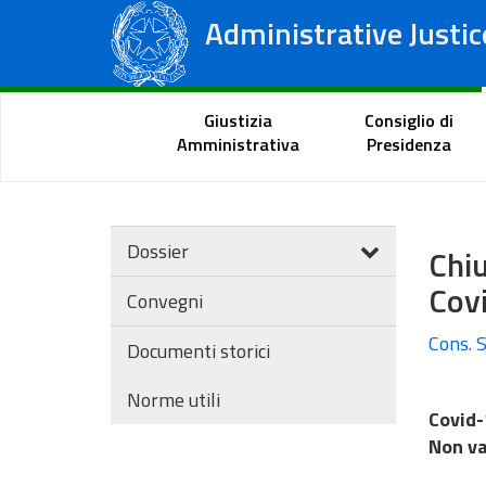
Administrative Justic
State Council
Regional Administrative Courts
Citizen Portal
Giustizia
Consiglio di
Amministrativa
Presidenza
Dossier
Chi
Cov
Convegni
Cons. S
Documenti storici
Norme utili
Covid-
Non v