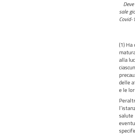
Deve 
sale gi
Covid-19
(1) Ha 
maturat
alla lu
ciascu
precauz
delle a
e le lo
Peralt
l’ista
salute
eventu
specif