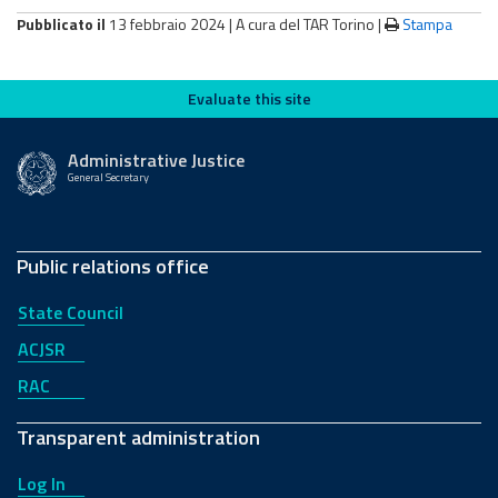
Pubblicato il
13 febbraio 2024 |
A cura del TAR Torino
|
Stampa
Evaluate this site
Evaluate this site
Administrative Justice
General Secretary
Public relations office
State Council
ACJSR
RAC
Transparent administration
Log In