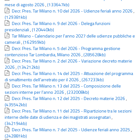
mese di agosto 2026
,
(133647kb)
Decr. Pres. Tar Milano n. 10 del 2026 - Udienze feriali anno 2026
,
(129381kb)
Decr. Pres. Tar Milano n. 9 del 2026 - Delega funzioni
presidenziali
,
(120440kb)
Tar Milano - Calendario per l'anno 2027 delle udienze pubbliche e
camerali
,
(162959kb)
Decr. Pres. Tar Milano n. 5 del 2026 - Programma gestione
contenzioso Tar Lombardia, Milano 2026
,
(285628kb)
Decr. Pres. Tar Milano n. 2 del 2026 - Variazione decreto materie
2026
,
(134212kb)
Decr. Pres. Tar Milano n. 14 del 2025 - Attuazione del programma
di smaltimento dell’arretrato per il 2026
,
(267233kb)
Decr. Pres. Tar Milano n. 13 del 2025 - Composizione delle
sezioni interne per l'anno 2026
,
(232008kb)
Decr. Pres. Tar Milano n. 12 del 2025 - Decreto materie 2026
,
(435542kb)
Decr. Pres. Tar Milano n. 11 del 2025 - Ripartizione tra le sezioni
interne delle date di udienza e dei magistrati assegnatari
,
(342194kb)
Decr. Pres. Tar Milano n. 7 del 2025 - Udienze feriali anno 2025
,
(242881kb)