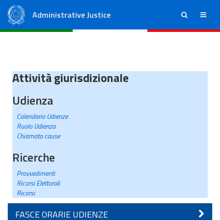
Administrative Justice
ricerca
menu
State Council
Regional Administrative Courts
Attività giurisdizionale
Udienza
Calendario Udienze
Ruolo Udienza
Chiamata cause
Ricerche
Provvedimenti
Ricorsi Elettorali
Ricorsi
FASCE ORARIE UDIENZE