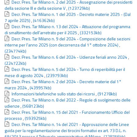
Decr. Pres. Tar Milano n. 2 del 2025 - Assegnazione dei presidenti
della sezione III e della sezione V
,
(123729kb)
Decr. Pres. Tar Milano n. 1 del 2025 - Decreto materie 2025 - (Dal
7 aprile 2025)
,
(416362kb)
Decr. Pres. Tar Milano n. 13 del 2024 - Attuazione del programma
di smaltimento dell’arretrato per il 2025
,
(332153kb)
Decr. Pres. Tar Milano n. 9 del 2024 - Composizione delle sezioni
interne per l'anno 2025 (con decorrenza dal 1° ottobre 2024)
,
(234774kb)
Decr. Pres. Tar Milano n. 6 del 2024 - Udienze feriali anno 2024
,
(224722kb)
Decr. Pres. Tar Milano n. 5 del 2024 - Turno di reperibilità per il
mese di agosto 2024
,
(239793kb)
Decr. Pres. Tar Milano n. 2 del 2024 - Decreto materie dal 1°
marzo 2024
,
(439957kb)
Informazioni telefoniche sullo stato dei ricorsi
,
(91278kb)
Decr. Pres. Tar Milano n. 8 del 2022 - Regole di svolgimento delle
udienze
,
(568123kb)
Decr. Pres. Tar Milano n. 15 del 2021 - Funzionamento Ufficio del
processo
,
(593925kb)
Decr. Pres. Tar Milano n. 14 del 2021 - Approvazione delle Linee
guida per la regolamentazione dei tirocini formativi ex art. 73 D.L. n.
69/2013 presso il Tribunale amministrativo di Milano
,
(728756kb)