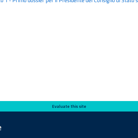
o 1 - Primo dossier per il Presidente del Consiglio di Stato
Evaluate this site
e