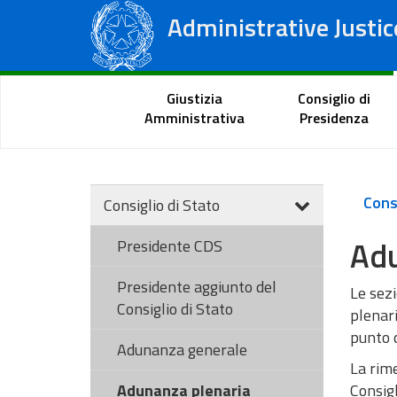
Administrative Justic
State Council
Regional Administrative Courts
Citizen Portal
Giustizia
Consiglio di
Amministrativa
Presidenza
Consi
Consiglio di Stato
Adu
Presidente CDS
Presidente aggiunto del
Le sezi
Consiglio di Stato
plenari
punto d
Adunanza generale
La rime
Adunanza plenaria
Consigli