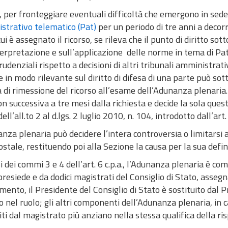
, per fronteggiare eventuali difficoltà che emergono in sed
strativo telematico (Pat)
per un periodo di tre anni a decorr
ui è assegnato il ricorso, se rileva che il punto di diritto s
terpretazione e sull’applicazione delle norme in tema di Pat, 
rudenziali rispetto a decisioni di altri tribunali amministrativ
e in modo rilevante sul diritto di difesa di una parte può sot
 di rimessione del ricorso all’esame dell’Adunanza plenaria
n successiva a tre mesi dalla richiesta e decide la sola questio
ell’all.to 2 al d.lgs. 2 luglio 2010, n. 104, introdotto dall’art.
nza plenaria può decidere l’intera controversia o limitarsi 
stale, restituendo poi alla Sezione la causa per la sua defin
i dei commi 3 e 4 dell’art. 6 c.p.a., l’Adunanza plenaria è co
presiede e da dodici magistrati del Consiglio di Stato, assegnat
ento, il Presidente del Consiglio di Stato è sostituito dal P
 nel ruolo; gli altri componenti dell’Adunanza plenaria, in
iti dal magistrato più anziano nella stessa qualifica della ri