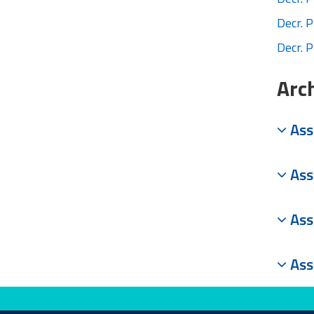
Decr. 
Decr. 
Arc
Ass
Ass
Ass
Ass
Evaluate this site