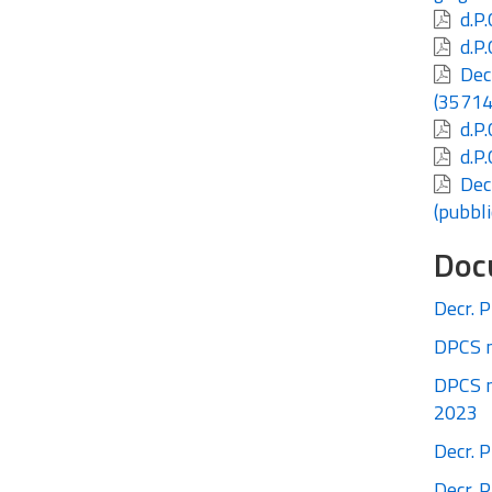
d.P.
d.P.
Decr
(35714
d.P.
d.P.
Decr
(pubbli
Doc
Decr. 
DPCS n
DPCS n.
2023
Decr. P
Decr. 