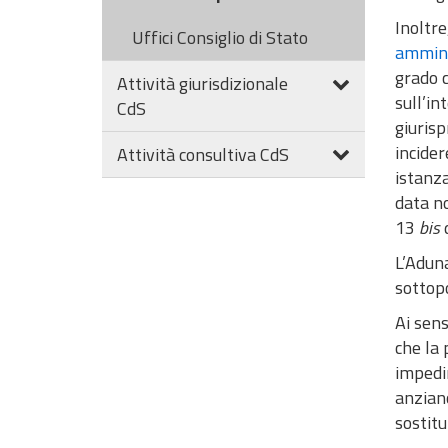
Inoltre
Uffici Consiglio di Stato
ammini
grado c
Attività giurisdizionale
sull’in
CdS
giurisp
incider
Attività consultiva CdS
istanza
data no
13
bis
d
L’Aduna
sottopo
Ai sens
che la 
impedim
anziano
sostitu