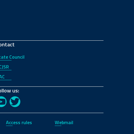
ontact
tate Council
CJSR
AC
ollow us:
YouTube
Twitter
Access rules
Webmail