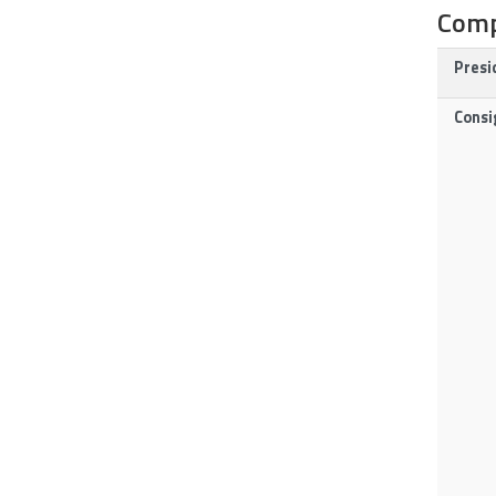
Comp
Presi
Consig