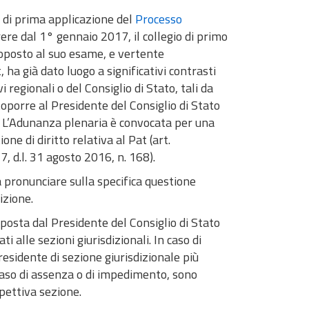
e di prima applicazione del
Processo
ere dal 1° gennaio 2017, il collegio di primo
ottoposto al suo esame, e vertente
ha già dato luogo a significativi contrasti
i regionali o del Consiglio di Stato, tali da
toporre al Presidente del Consiglio di Stato
. L’Adunanza plenaria è convocata per una
ne di diritto relativa al Pat (art.
 7, d.l. 31 agosto 2016, n. 168).
a pronunciare sulla specifica questione
izione.
mposta dal Presidente del Consiglio di Stato
i alle sezioni giurisdizionali. In caso di
residente di sezione giurisdizionale più
 caso di assenza o di impedimento, sono
spettiva sezione.