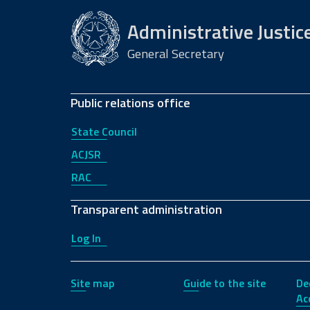
Administrative Justic
General Secretary
Public relations office
State Council
ACJSR
RAC
Transparent administration
Log In
Site map
Guide to the site
De
Acc