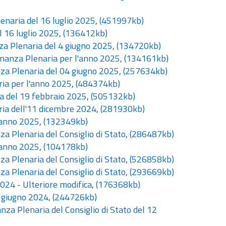
enaria del 16 luglio 2025
,
(451997kb)
l 16 luglio 2025
,
(136412kb)
za Plenaria del 4 giugno 2025
,
(134720kb)
unanza Plenaria per l'anno 2025
,
(134161kb)
za Plenaria del 04 giugno 2025
,
(257634kb)
ia per l'anno 2025
,
(484374kb)
a del 19 febbraio 2025
,
(505132kb)
ia dell'11 dicembre 2024
,
(281930kb)
 anno 2025
,
(132349kb)
 Plenaria del Consiglio di Stato
,
(286487kb)
 anno 2025
,
(104178kb)
 Plenaria del Consiglio di Stato
,
(526858kb)
 Plenaria del Consiglio di Stato
,
(293669kb)
024 - Ulteriore modifica
,
(176368kb)
2 giugno 2024
,
(244726kb)
nza Plenaria del Consiglio di Stato del 12