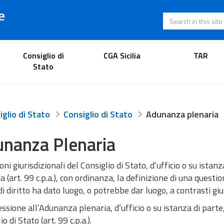
e
Search in this s
Lawyer's portal
Consiglio di
CGA Sicilia
TAR
Stato
glio di Stato
Consiglio di Stato
Adunanza plenaria
nanza Plenaria
oni giurisdizionali del Consiglio di Stato, d’ufficio o su ist
a (art. 99 c.p.a.), con ordinanza, la definizione di una questi
i diritto ha dato luogo, o potrebbe dar luogo, a contrasti giu
ssione all’Adunanza plenaria, d’ufficio o su istanza di part
o di Stato (art. 99 c.p.a.).