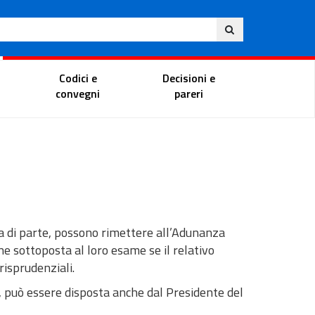
Eng
ite
Magistrate Portal
Codici e
Decisioni e
convegni
pareri
anza di parte, possono rimettere all’Adunanza
one sottoposta al loro esame se il relativo
risprudenziali.
e, può essere disposta anche dal Presidente del