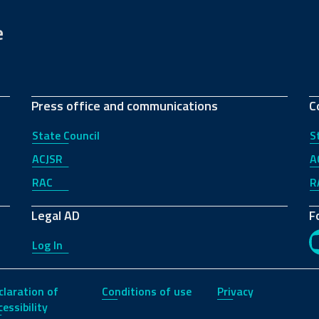
e
Press office and communications
C
State Council
S
ACJSR
A
RAC
R
Legal AD
F
Log In
claration of
Conditions of use
Privacy
essibility