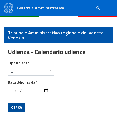
Giustizia Amministrativa
ricerca
menu
Consiglio di Stato
Tribunali Amministrativi Regionali
Tribunale Amministrativo regionale del Veneto -
Venezia
Udienza - Calendario udienze
Calendario Udienze
Tipo udienza
Data Udienza da *
CERCA