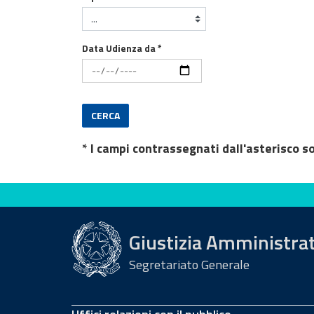
Data Udienza da *
CERCA
* I campi contrassegnati dall'asterisco s
Valuta questo sito
Giustizia Amministra
Segretariato Generale