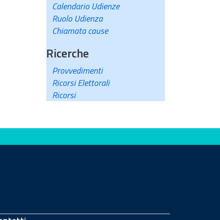
Calendario Udienze
Ruolo Udienza
Chiamata cause
Ricerche
Provvedimenti
Ricorsi Elettorali
Ricorsi