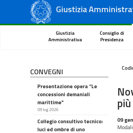
Giustizia Amministra
Consiglio di Stato
Tribunali Amministrativi Regionali
Portale del cittadino
Giustizia
Consiglio di
Amministrativa
Presidenza
Codi
CONVEGNI
Presentazione opera “Le
Nov
concessioni demaniali
più
marittime"
09 lug 2026
09 gen
Collegio consultivo tecnico:
Modalit
luci ed ombre di uno