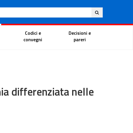
Ita
ito
Portale del magistrato
Codici e
Decisioni e
convegni
pareri
ia differenziata nelle