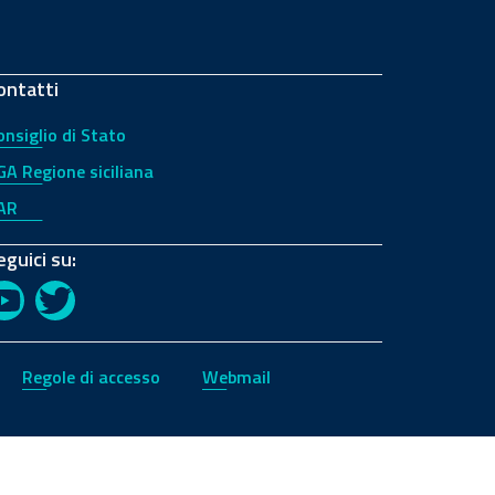
ontatti
onsiglio di Stato
GA Regione siciliana
AR
eguici su:
YouTube
Twitter
Regole di accesso
Webmail