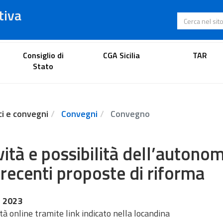
tiva
Cerca nel s
Portale dell'avvocato
Consiglio di
CGA Sicilia
TAR
Stato
ci e convegni
Convegni
Convegno
ità e possibilità dell’autonom
 recenti proposte di riforma
 2023
à online tramite link indicato nella locandina