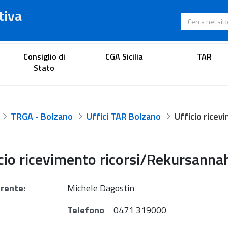
tiva
Cerca nel s
Portale dell'avvocato
Consiglio di
CGA Sicilia
TAR
Stato
TRGA - Bolzano
Uffici TAR Bolzano
cio ricevimento ricorsi/Rekursanna
rente:
Michele Dagostin
Telefono
0471 319000