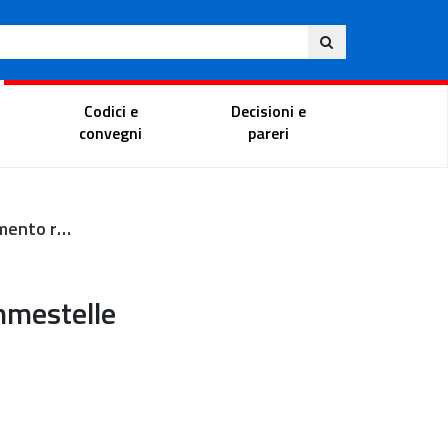
Ita
ito
Portale del magistrato
Codici e
Decisioni e
convegni
pareri
Ufficio ricevimento ricorsi
hmestelle