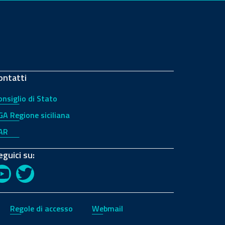
ontatti
onsiglio di Stato
GA Regione siciliana
AR
eguici su:
YouTube
Twitter
Regole di accesso
Webmail