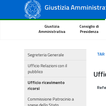
Giustizia Amministra
Consiglio di Stato
Tribunali Amministrativi Regionali
Portale del cittadino
Giustizia
Consiglio di
Amministrativa
Presidenza
TAR
Segreteria Generale
Ufficio Relazioni con il
pubblico
Uffi
Ufficio ricevimento
Refe
ricorsi
Commissione Patrocinio a
spese dello Stato