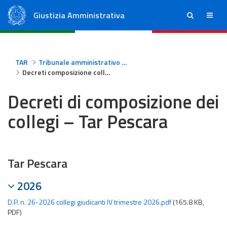
Giustizia Amministrativa
ricerca
menu
Consiglio di Stato
Tribunali Amministrativi Regionali
TAR
Tribunale amministrativo regionale per l'Abruzzo - Pescara
Decreti composizione collegi Tar Pescara
Decreti di composizione dei
collegi – Tar Pescara
Tar Pescara
2026
D.P. n. 26-2026 collegi giudicanti IV trimestre 2026.pdf
(165.8 KB,
PDF)