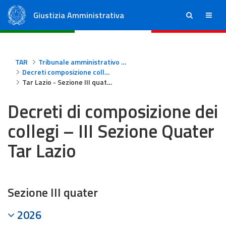
Giustizia Amministrativa
ricerca
menu
Consiglio di Stato
Tribunali Amministrativi Regionali
TAR
Tribunale amministrativo regionale per il Lazio - Roma
Decreti composizione collegi Tar Lazio
Tar Lazio - Sezione III quater
Decreti di composizione dei
collegi – III Sezione Quater
Tar Lazio
Sezione III quater
2026