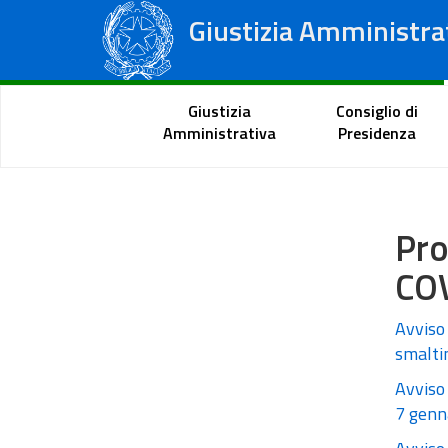
Giustizia Amministra
Consiglio di Stato
Tribunali Amministrativi Regionali
Portale del cittadino
Giustizia
Consiglio di
Amministrativa
Presidenza
Pro
CO
Avviso 
smalti
Avviso 
7 genn