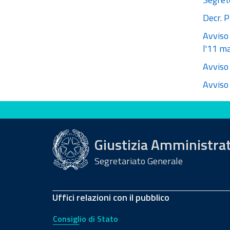
Decr. P
Avviso 
l'11 m
Avviso 
Avviso 
Valuta questo sito
Giustizia Amministra
Segretariato Generale
Uffici relazioni con il pubblico
Consiglio di Stato