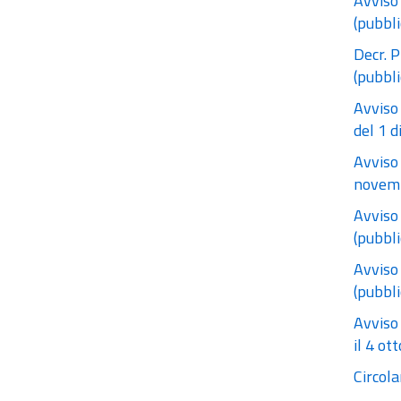
Avviso
(pubbli
Decr. P
(pubbl
Avviso
del 1 
Avviso
novemb
Avviso
(pubbl
Avviso
(pubbli
Avviso 
il 4 ot
Circol