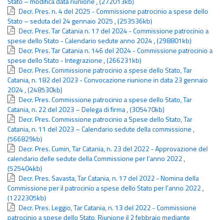
Stato – modifica data riunione
,
(272013kb)
Decr. Pres. n. 4 del 2025 - Commissione patrocinio a spese dello
Stato – seduta del 24 gennaio 2025
,
(253536kb)
Decr. Pres. Tar Catania n. 17 del 2024 - Commissione patrocinio a
spese dello Stato - Calendario sedute anno 2024
,
(298801kb)
Decr. Pres. Tar Catania n. 146 del 2024 - Commissione patrocinio a
spese dello Stato - Integrazione
,
(266231kb)
Decr. Pres. Commissione patrocinio a spese dello Stato, Tar
Catania, n. 182 del 2023 - Convocazione riunione in data 23 gennaio
2024
,
(248530kb)
Decr. Pres. Commissione patrocinio a spese dello Stato, Tar
Catania, n. 22 del 2023 – Delega di firma
,
(305470kb)
Decr. Pres. Commissione patrocinio a Spese dello Stato, Tar
Catania, n. 11 del 2023 – Calendario sedute della commissione
,
(566829kb)
Decr. Pres. Cumin, Tar Catania, n. 23 del 2022 - Approvazione del
calendario delle sedute della Commissione per l’anno 2022
,
(525404kb)
Decr. Pres. Savasta, Tar Catania, n. 17 del 2022 - Nomina della
Commissione per il patrocinio a spese dello Stato per l’anno 2022
,
(1222305kb)
Decr. Pres. Leggio, Tar Catania, n. 13 del 2022 - Commissione
patrocinio a spese dello Stato, Riunione il 2 febbraio mediante