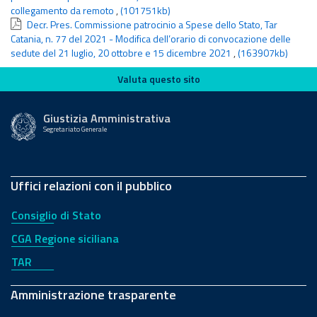
collegamento da remoto
,
(101751kb)
Decr. Pres. Commissione patrocinio a Spese dello Stato, Tar
Catania, n. 77 del 2021 - Modifica dell’orario di convocazione delle
sedute del 21 luglio, 20 ottobre e 15 dicembre 2021
,
(163907kb)
Valuta questo sito
Valuta questo sito
Giustizia Amministrativa
Segretariato Generale
Uffici relazioni con il pubblico
Consiglio di Stato
CGA Regione siciliana
TAR
Amministrazione trasparente