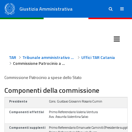
Giustizia Amministrativa
ricerca
menu
Consiglio di Stato
Tribunali Amministrativi Regionali
TAR
Tribunale amministrativo regionale per la Sicilia - Catania
Uffici TAR Catania
Commissione Patrocinio a spese dello Stato
Commissione Patrocinio a spese dello Stato
Componenti della commissione
Presidente
Cons. Gustavo Giovanni Rosario Cumin
Componenti effettivi
Primo Referendario Valeria Ventura
Avv. Assunta Valentina Salvo
Componenti supplenti
Primo Referendario Emanuele Caminiti (Presidente supplent