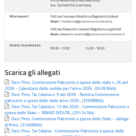
Primo Referendario Manuela Bucca
Avv. Carmelo Elio Guarnaccia
Riferimenti
Dott.ssa Francesca Malafarina (Segretario titolare)
Email:
f.malafarina@giustizia-amministrativa
Dott.ssa Alessandra Cavallaro (Segretario supplente)
Email:
alessandra.cavallaro@giustizia-amministrativa.it
Orario ricevimento
09:00 - 13:00
14:00 - 18:00
Scarica gli allegati
Decr. Pres. Commissione Patrocinio a spese dello stato n. 26 del
2026 – Calendario delle sedute per l’anno 2026
,
(553936kb)
Decr. Pres. Tar Catania n. 9 del 2026 - Nomina Commissione
patrocinio a spese dello stato anno 2026
,
(259089kb)
Decr. Pres. Tar Catania n. 72 del 2025 - Commissione Patrocinio a
spese dello Stato – RINVIO SEDUTA
,
(251747kb)
Decr. Pres. Commissione Patrocinio a spese dello Stato – delega
di firma
,
(314680kb)
Decr. Pres. Tar Catania - Commissione Patrocinio a spese dello