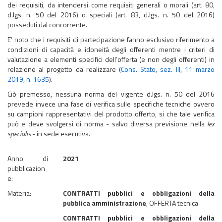
dei requisiti, da intendersi come requisiti generali o morali (art. 80,
d.lgs. n. 50 del 2016) o speciali (art. 83, d.lgs. n. 50 del 2016)
posseduti dal concorrente.
E’ noto che i requisiti di partecipazione fanno esclusivo riferimento a
condizioni di capacità e idoneità degli offerenti mentre i criteri di
valutazione a elementi specifici dell’offerta (e non degli offerenti) in
relazione al progetto da realizzare (
Cons. Stato, sez. III, 11 marzo
2019, n. 1635
).
Ciò premesso, nessuna norma del vigente d.lgs. n. 50 del 2016
prevede invece una fase di verifica sulle specifiche tecniche ovvero
su campioni rappresentativi del prodotto offerto, si che tale verifica
può e deve svolgersi di norma - salvo diversa previsione nella
lex
specialis
- in sede esecutiva. ​​​​​​​
Anno di
2021
pubblicazion
e:
Materia:
CONTRATTI pubblici e obbligazioni della
pubblica amministrazione
, OFFERTA tecnica
CONTRATTI pubblici e obbligazioni della