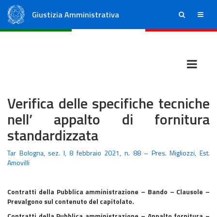
Giustizia Amministrativa
ricerca
menu
Consiglio di Stato
Tribunali Amministrativi Regionali
Verifica delle specifiche tecniche
nell’ appalto di fornitura
standardizzata
Tar Bologna, sez. I, 8 febbraio 2021, n. 88 – Pres. Migliozzi, Est.
Amovilli
Contratti della Pubblica amministrazione – Bando – Clausole –
Prevalgono sul contenuto del capitolato.
Contratti della Pubblica amministrazione – Appalto fornitura –