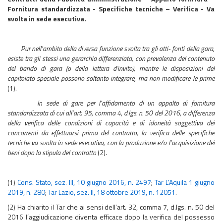
Fornitura standardizzata - Specifiche tecniche – Verifica - Va
svolta in sede esecutiva.
Pur nell’ambito della diversa funzione svolta tra gli atti- fonti della gara,
esiste tra gli stessi una gerarchia differenziata, con prevalenza del contenuto
del bando di gara (o della lettera d'invito), mentre le disposizioni del
capitolato speciale possono soltanto integrare, ma non modificare le prime
(1).
In sede di gare per l’affidamento di un appalto di fornitura
standardizzata di cui all’art. 95, comma 4, d.lgs. n. 50 del 2016, a differenza
della verifica delle condizioni di capacità e di idoneità soggettiva dei
concorrenti da effettuarsi prima del contratto, la verifica delle specifiche
tecniche va svolta in sede esecutiva, con la produzione e/o l’acquisizione dei
beni dopo la stipula del contratto
(2).
(1)
Cons. Stato, sez. III, 10 giugno 2016, n. 2497
;
Tar L'Aquila 1 giugno
2019, n. 280
;
Tar Lazio, sez. II, 18 ottobre 2019, n. 12051
.
(2) Ha chiarito il Tar che ai sensi dell’art. 32, comma 7, d.lgs. n. 50 del
2016 l’aggiudicazione diventa efficace dopo la verifica del possesso