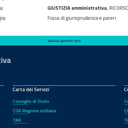
a:
GIUSTIZIA amministrativa
, RICORSO
ia:
Focus di giurisprudenza e pareri
Valuta questo sito
tiva
Carta dei Servizi
C
Consiglio di Stato
C
CGA Regione siciliana
C
TAR
T