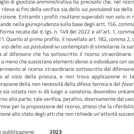
 Consiglio di giustizia amministrativa ha precisato che, nel ric
 rileva ai fini della verifica sia dello
ius postulandi
sia della
rizione. Entrambi i profili risultano superabili non solo in r
ndo nella giurisprudenza sulla base degli artt. 156, comma 
iforma recata dal d. lgs. n. 149 del 2022 e all’art. 1, comma 
1. Quanto al primo profilo, il novellato art. 182, comma 2, c.p
 vizi dello
ius postulandi
ivi contemplati di stimolarne la sana
 al difensore che ha sottoscritto il ricorso straordinario 
 a meno che sussistano elementi idonei a individuare con certe
erimento al ricorso straordinario sottoscritto dal difensore,
to al vizio della procura, e non trova applicazione in tal
razione della non necessità della difesa tecnica e del
favo
 sia viziata non si dà luogo a sanatoria, dovendosi unicame
orso alla parte; tale verifica, peraltro, diversamente dal cas
mine per la proposizione del ricorso, atteso che la riferibili
ione allo stato degli atti che non richiede un’attività succes
i pubblicazione:
2023