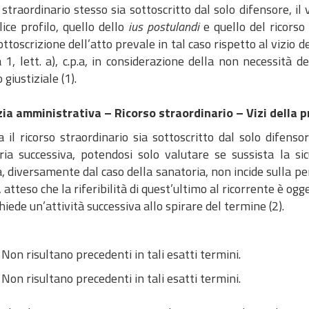
 straordinario stesso sia sottoscritto dal solo difensore, il
ice profilo, quello dello
ius postulandi
e quello del ricorso
ottoscrizione dell’atto prevale in tal caso rispetto al vizio d
, lett. a), c.p.a, in considerazione della non necessità d
 giustiziale (1).
zia amministrativa – Ricorso straordinario – Vizi della
 il ricorso straordinario sia sottoscritto dal solo difensor
ia successiva, potendosi solo valutare se sussista la sicu
a, diversamente dal caso della sanatoria, non incide sulla p
, atteso che la riferibilità di quest’ultimo al ricorrente è ogg
hiede un’attività successiva allo spirare del termine (2).
n risultano precedenti in tali esatti termini.
n risultano precedenti in tali esatti termini.