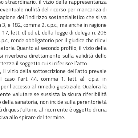
orso straordinario, il vizio della rappresentanza
 eventuale nullità del ricorso per mancanza di
agione dell’indirizzo sostanzialistico che si va
3, e 182, comma 2, c.p.c., ma anche in ragione
17, lett. d) ed e), della legge di delega n. 206
.c., rende obbligatorio per il giudice che rilevi
toria. Quanto al secondo profilo, il vizio della
si riverbera direttamente sulla validità dello
zza il soggetto cui si riferisce l’atto.
 il vizio della sottoscrizione dell’atto prevale
 caso l’art. 44, comma 1, lett. a), c.p.a, in
r
per l’accesso al rimedio giustiziale. Qualora la
nte valutare se sussista la sicura riferibilità
o della sanatoria, non incide sulla perentorietà
tà di quest’ultimo al ricorrente è oggetto di una
siva allo spirare del termine.