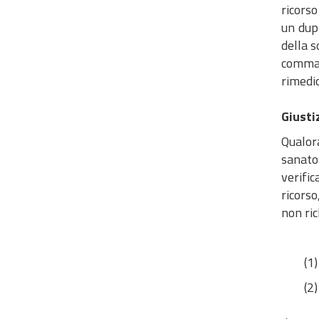
ricorso
un dupl
della s
comma 1
rimedio
Giusti
Qualora
sanator
verific
ricorso
non ric
(1) No
(2) No