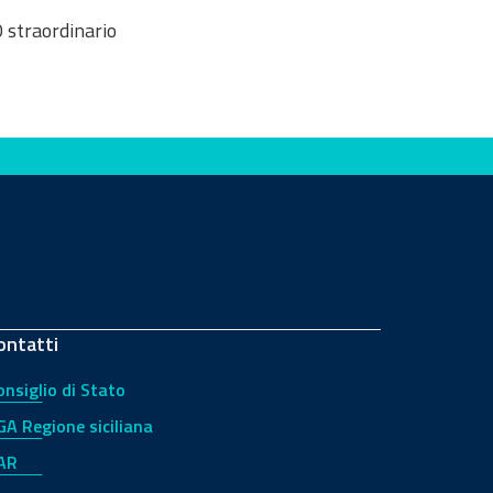
 straordinario
ontatti
onsiglio di Stato
GA Regione siciliana
AR