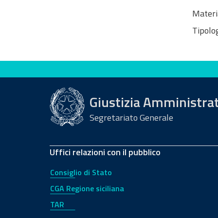
Materi
Tipolog
Valuta questo sito
Giustizia Amministra
Segretariato Generale
Uffici relazioni con il pubblico
Consiglio di Stato
CGA Regione siciliana
TAR