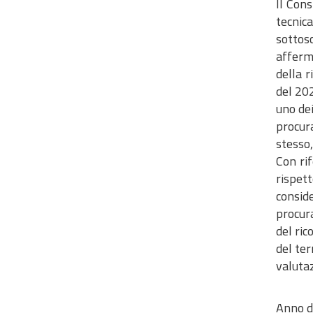
​​​​​Il
tecnica
sottosc
afferma
della r
del 202
uno dei
procura
stesso,
Con rif
rispet
conside
procura
del ric
del ter
valutaz
Anno d