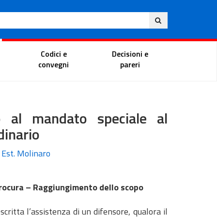
Ita
ito
Portale del magistrato
Codici e
Decisioni e
convegni
pareri
vo al mandato speciale al
dinario
, Est. Molinaro
 procura – Raggiungimento dello scopo
critta l’assistenza di un difensore, qualora il