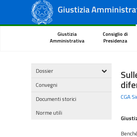
Giustizia Amministra
Consiglio di Stato
Tribunali Amministrativi Regionali
Portale del cittadino
Giustizia
Consiglio di
Amministrativa
Presidenza
Dossier
Sul
dife
Convegni
CGA Sic
Documenti storici
Norme utili
Giusti
Benché 