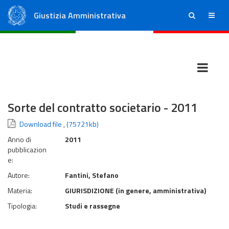
Giustizia Amministrativa
ricerca
menu
Consiglio di Stato
Tribunali Amministrativi Regionali
Sorte del contratto societario - 2011
Download file
,
(75721kb)
Anno di
2011
pubblicazion
e:
Autore:
Fantini, Stefano
Materia:
GIURISDIZIONE (in genere, amministrativa)
Tipologia:
Studi e rassegne