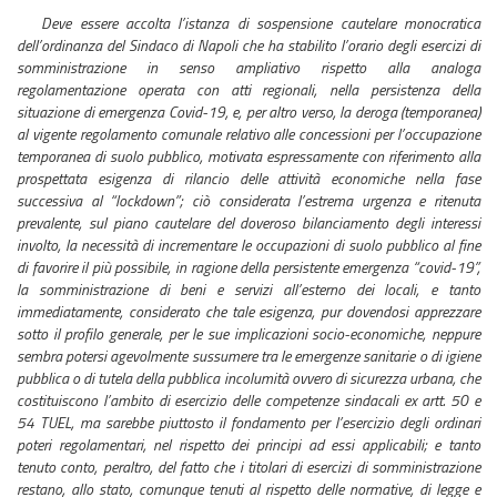
Deve essere accolta l’istanza di sospensione cautelare monocratica
dell’ordinanza del Sindaco di Napoli che ha stabilito l’orario degli esercizi di
somministrazione in senso ampliativo rispetto alla analoga
regolamentazione operata con atti regionali, nella persistenza della
situazione di emergenza Covid-19, e, per altro verso, la deroga (temporanea)
al vigente regolamento comunale relativo alle concessioni per l’occupazione
temporanea di suolo pubblico, motivata espressamente con riferimento alla
prospettata esigenza di rilancio delle attività economiche nella fase
successiva al “lockdown”; ciò considerata l’estrema urgenza e ritenuta
prevalente, sul piano cautelare del doveroso bilanciamento degli interessi
involto, la necessità di incrementare le occupazioni di suolo pubblico al fine
di favorire il più possibile, in ragione della persistente emergenza “covid-19”,
la somministrazione di beni e servizi all’esterno dei locali, e tanto
immediatamente, considerato che tale esigenza, pur dovendosi apprezzare
sotto il profilo generale, per le sue implicazioni socio-economiche, neppure
sembra potersi agevolmente sussumere tra le emergenze sanitarie o di igiene
pubblica o di tutela della pubblica incolumità ovvero di sicurezza urbana, che
costituiscono l’ambito di esercizio delle competenze sindacali ex artt. 50 e
54 TUEL, ma sarebbe piuttosto il fondamento per l’esercizio degli ordinari
poteri regolamentari, nel rispetto dei principi ad essi applicabili; e tanto
tenuto conto, peraltro, del fatto che i titolari di esercizi di somministrazione
restano, allo stato, comunque tenuti al rispetto delle normative, di legge e