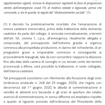
regolamentari vigenti, incluse le disposizioni regolanti la fase di progressivo
rientro dall’emergenza covid-19, di matrice statale e regionale, prima che
comunale, e, tra le queste, la regola del “distanziamento sociale”
(1).
(1) Il decreto ha preliminarmente ricordato che l’emanazione di
misura cautelare monocratica, prima della trattazione della domanda
cautelare da parte del collegio, è ancorata normativamente, a termini
dell’art. 56, comma 1, c.p.a., all’emergenza, ritualmente allegata e
comprovata, del presupposto dell’estrema gravità e urgenza
connessa alla prospettata produzione, in danno del richiedente, di un
pregiudizio grave e irreparabile connesso e conseguente ai
provvedimenti impugnati, tale da non consentire neppure la dilazione
fino alla data della camera di consiglio in cui, tenuto conto dei termini
processuali a difesa, sarà possibile la trattazione, in sede collegiale,
dell’istanza cautelare.
Tali presupposti sussistono con riferimento alla fissazione degli orari
(ordinanza sindacale n. 248 del 29 maggio 2020), che regola, con
decorrenza dal 1° giugno 2020, le attività di somministrazione e
vendita di alimenti e/o bevande e gli orari di apertura dei relativi
esercizi di somministrazione, in senso difforme ed ampliativo rispetto
a quanto al riguardo previsto dall’ordinanza del Presidente della