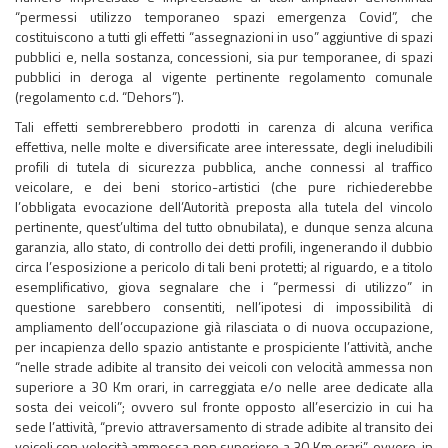
“permessi utilizzo temporaneo spazi emergenza Covid”, che
costituiscono a tutti gli effetti “assegnazioni in uso” aggiuntive di spazi
pubblici e, nella sostanza, concessioni, sia pur temporanee, di spazi
pubblici in deroga al vigente pertinente regolamento comunale
(regolamento c.d. “Dehors”).
Tali effetti sembrerebbero prodotti in carenza di alcuna verifica
effettiva, nelle molte e diversificate aree interessate, degli ineludibili
profili di tutela di sicurezza pubblica, anche connessi al traffico
veicolare, e dei beni storico-artistici (che pure richiederebbe
l’obbligata evocazione dell’Autorità preposta alla tutela del vincolo
pertinente, quest’ultima del tutto obnubilata), e dunque senza alcuna
garanzia, allo stato, di controllo dei detti profili, ingenerando il dubbio
circa l’esposizione a pericolo di tali beni protetti; al riguardo, e a titolo
esemplificativo, giova segnalare che i “permessi di utilizzo” in
questione sarebbero consentiti, nell’ipotesi di impossibilità di
ampliamento dell’occupazione già rilasciata o di nuova occupazione,
per incapienza dello spazio antistante e prospiciente l’attività, anche
“nelle strade adibite al transito dei veicoli con velocità ammessa non
superiore a 30 Km orari, in carreggiata e/o nelle aree dedicate alla
sosta dei veicoli”; ovvero sul fronte opposto all’esercizio in cui ha
sede l’attività, “previo attraversamento di strade adibite al transito dei
veicoli con velocità ammessa non superiore a 30 Km orari”, ovvero, in