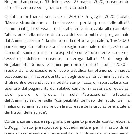
Regione Campania, n. 53 dello stesso 29 maggio 2020, consentendo
altresì l’eventuale svolgimento di attività ludiche.
Quanto all’ordinanza sindacale n 249 del 4 giugno 2020 (titolata
“Misure straordinarie per la sicurezza e per la ripresa delle attività
commerciali”), la stessa - dichiaratamente finalizzata alla completa
“attuazione delle misure di utilizzo del suolo pubblico programmate
dall’Amministrazione”, da ultimo con la delibera giuntale n. 168/2020,
pure impugnata, sottoposta al Consiglio comunale e da questo non
(ancora) esaminata, misure prospettate come “fortemente attese dal
tessuto produttivo”- consente, in deroga dall’art. 15 del vigente
Regolamento Dehors, e comunque non oltre il 31 ottobre 2020, il
rilascio della concessione di suolo pubblico (ampliamento o nuova
occupazione), in favore dei titolari degli esercizi di somministrazione
di alimenti e bevande, con modalità semplificate, e, in particolare, con
esonero dal pagamento del relativo canone, in assenza di qualsiasi
altro parere e previa la sola “valutazione” effettuata
dall’Amministrazione sulla ”compatibilità dell’uso del suolo per la
finalità di somministrazione con la sicurezza della circolazione, a tutela
dei fruitori delle strade”.
L’ordinanza sindacale impugnata, per quanto precede, costituirebbe, a
tutt’oggi, l’unico presupposto provvedimentale per il rilascio di un
numero imprecisato e imprecisabile di titoli ampliativi denominati