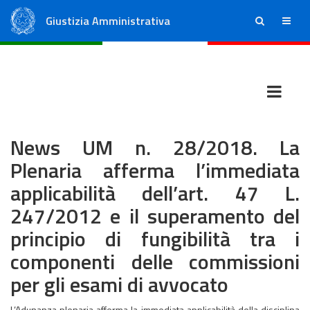
Giustizia Amministrativa
ricerca
menu
Consiglio di Stato
Tribunali Amministrativi Regionali
News UM n. 28/2018. La
Plenaria afferma l’immediata
applicabilità dell’art. 47 L.
247/2012 e il superamento del
principio di fungibilità tra i
componenti delle commissioni
per gli esami di avvocato
L’Adunanza plenaria afferma la immediata applicabilità della disciplina